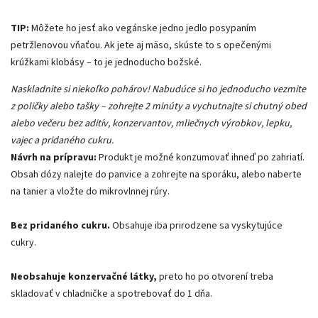
TIP:
Môžete ho jesť ako vegánske jedno jedlo posypaním
petržlenovou vňaťou. Ak jete aj mäso, skúste to s opečenými
krúžkami klobásy – to je jednoducho božské.
Naskladnite si niekoľko pohárov! Nabudúce si ho jednoducho vezmite
z poličky alebo tašky – zohrejte 2 minúty a vychutnajte si chutný obed
alebo večeru bez aditív, konzervantov, mliečnych výrobkov, lepku,
vajec a pridaného cukru.
Návrh na prípravu:
Produkt je možné konzumovať ihneď po zahriatí.
Obsah dózy nalejte do panvice a zohrejte na sporáku, alebo naberte
na tanier a vložte do mikrovlnnej rúry.
Bez pridaného cukru.
Obsahuje iba prirodzene sa vyskytujúce
cukry.
Neobsahuje konzervačné látky,
preto ho po otvorení treba
skladovať v chladničke a spotrebovať do 1 dňa.