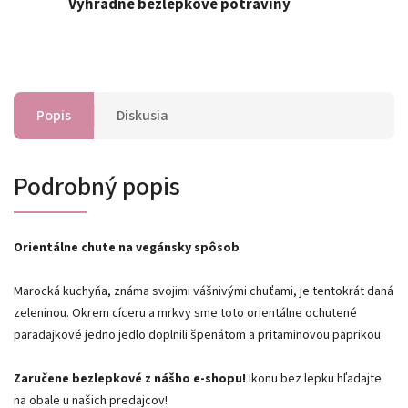
Výhradne bezlepkové potraviny
Popis
Diskusia
Podrobný popis
Orientálne chute na vegánsky spôsob
Marocká kuchyňa, známa svojimi vášnivými chuťami, je tentokrát daná
zeleninou. Okrem cíceru a mrkvy sme toto orientálne ochutené
paradajkové jedno jedlo doplnili špenátom a pritaminovou paprikou.
Zaručene bezlepkové z nášho e-shopu!
Ikonu bez lepku hľadajte
na obale u našich predajcov!