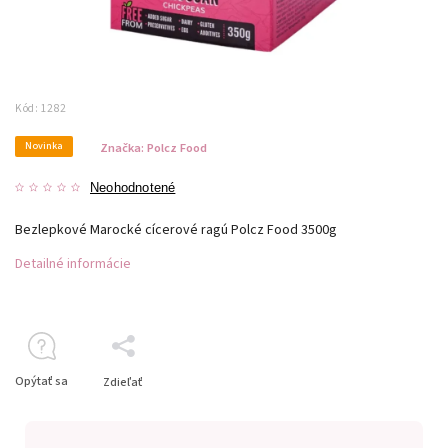
Kód:
1282
Novinka
Značka:
Polcz Food
Neohodnotené
Bezlepkové Marocké cícerové ragú Polcz Food 3500g
Detailné informácie
Opýtať sa
Zdieľať