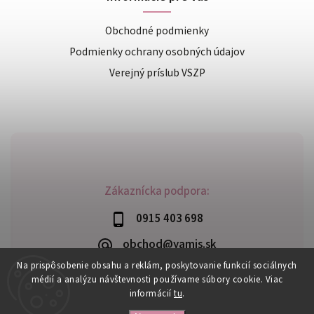
Obchodné podmienky
Podmienky ochrany osobných údajov
Verejný príslub VSZP
Zákaznícka podpora:
0915 403 698
obchod@yamis.sk
Na prispôsobenie obsahu a reklám, poskytovanie funkcií sociálnych
médií a analýzu návštevnosti používame súbory cookie. Viac
informácií
tu
.
Copyright 2026
Yamis
. Všetky práva vyhradené.