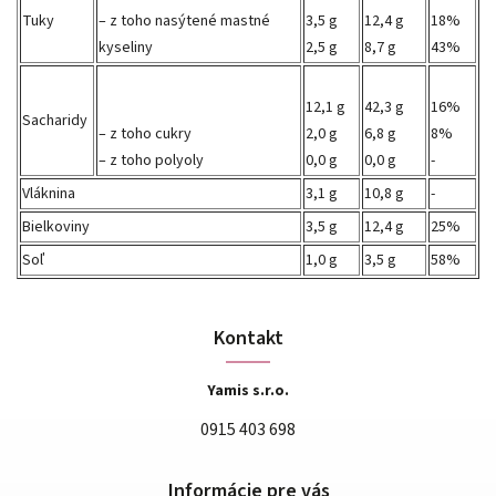
Tuky
– z toho nasýtené mastné
3,5 g
12,4 g
18%
kyseliny
2,5 g
8,7 g
43%
12,1 g
42,3 g
16%
Sacharidy
– z toho cukry
2,0 g
6,8 g
8%
– z toho polyoly
0,0 g
0,0 g
-
Vláknina
3,1 g
10,8 g
-
Bielkoviny
3,5 g
12,4 g
25%
Soľ
1,0 g
3,5 g
58%
Kontakt
Yamis s.r.o.
0915 403 698
Informácie pre vás