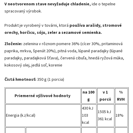
V neotvorenom stave nevyžaduje chladenie,
ide o tepelne
spracovaný výrobok.
Produkt je vyrobený v továrni, ktorá
používa arašidy, stromové
orechy, horčicu, sóju, zeler a sezamové semienka.
Zloženie:
zelenina v rôznom pomere 36% (cícer 30%, pritaminová
paprika, mrkva, špenát 20%), pitná voda, lúpané paradajky (lúpané
paradajky, paradajková šťava), červená cibuľa, hnedá ryžová múka,
kokosový olej, jedlá soľ, korenie
Čistá hmotnosť:
350 g (1 porcia)
na 100
v 1
%
Priemerné výživové hodnoty
g
porcii
RVH
430 kJ
1505 kJ
Energia (kJ/kcal)
103
18%
361 kcal
kcal