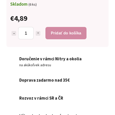
Skladom
(6 ks)
€4,89
Pridať do košíka
Doručenie v rámci Nitry a okolia
na akúkoľvek adresu
Doprava zadarmo nad 35€
Rozvoz v rámci SR a ČR