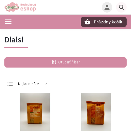
Prázdny košík
Hľadať
Dialsi
Otvoriť filter
Najlacnejšie
Najdrahšie
Najpredávanejšie
Abecedne