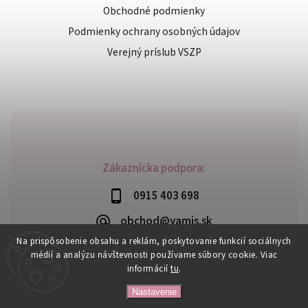
Obchodné podmienky
Podmienky ochrany osobných údajov
Verejný príslub VSZP
Zákaznícka podpora:
0915 403 698
obchod@yamis.sk
Na prispôsobenie obsahu a reklám, poskytovanie funkcií sociálnych
médií a analýzu návštevnosti používame súbory cookie. Viac
informácií
tu
.
Copyright 2026
Yamis
. Všetky práva vyhradené.
Nastavenie
Upraviť nastavenie cookies