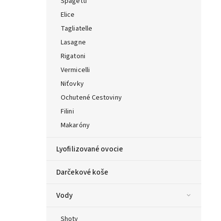
Špagetti
Elice
Tagliatelle
Lasagne
Rigatoni
Vermicelli
Niťovky
Ochutené Cestoviny
Filini
Makaróny
Lyofilizované ovocie
Darčekové koše
Vody
Shoty