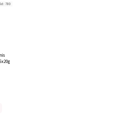
ód:
780
nis
 5x20g