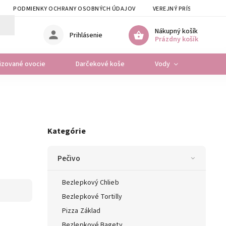
PODMIENKY OCHRANY OSOBNÝCH ÚDAJOV
VEREJNÝ PRÍSLUB VSZP
Nákupný košík
Prihlásenie
Prázdny košík
lizované ovocie
Darčekové koše
Vody
Osta
Kategórie
Pečivo
Bezlepkový Chlieb
Bezlepkové Tortilly
Pizza Základ
Bezlepkové Bagety