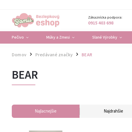
Zákaznícka podpora:
0915 403 698
Pečivo
Múky a Zmesi
Slané Výrobky
Domov
Predávané značky
BEAR
/
/
BEAR
Najlacnejšie
Najdrahšie