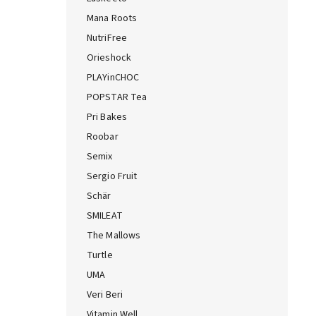
Mana Roots
NutriFree
Orieshock
PLAYinCHOC
POPSTAR Tea
Pri Bakes
Roobar
Semix
Sergio Fruit
Schär
SMILEAT
The Mallows
Turtle
UMA
Veri Beri
Vitamin Well