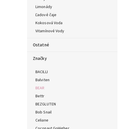
Limonády
Ľadové čaje
Kokosová Voda
Vitamínové Vody
Ostatné
Značky
BACILLI
Balviten
BEAR
Bettr
BEZGLUTEN
Bob Snail
Celiane
Coconaut GoHigher