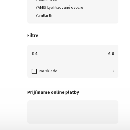
YAMIS Lyofilizované ovocie
YumEarth
Filtre
€
4
€
6
Na sklade
2
Prijímame online platby