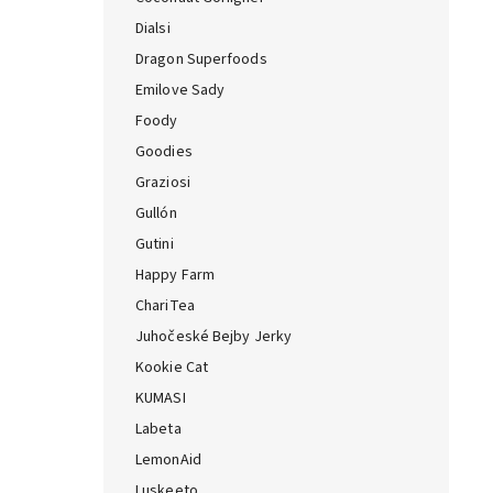
Dialsi
Dragon Superfoods
Emilove Sady
Foody
Goodies
Graziosi
Gullón
Gutini
Happy Farm
ChariTea
Juhočeské Bejby Jerky
Kookie Cat
KUMASI
Labeta
LemonAid
Luskeeto