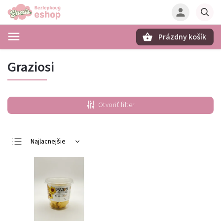
Prázdny košík
Hľadať
Graziosi
Otvoriť filter
Najlacnejšie
Najdrahšie
Najpredávanejšie
Abecedne