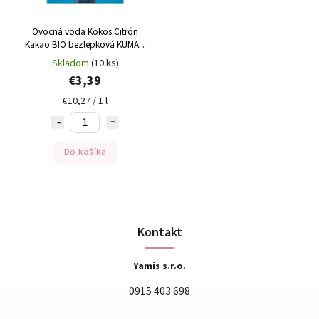
Ovocná voda Kokos Citrón
Kakao BIO bezlepková KUMASI
330ml
Skladom
(10 ks)
€3,39
€10,27 / 1 l
Do košíka
Kontakt
Yamis s.r.o.
0915 403 698