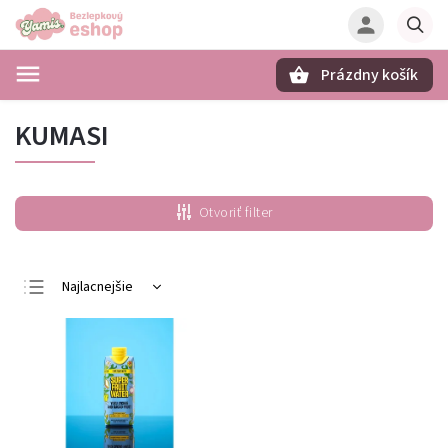
Prázdny košík
Hľadať
KUMASI
Otvoriť filter
Najlacnejšie
Najdrahšie
Najpredávanejšie
Abecedne