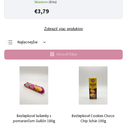
Skladom
(8 ks)
€3,79
Zobraziť viac produktov
Najlacnejšie
Najdrahšie
Otvoriť filter
Najpredávanejšie
Abecedne
Bezlepkové Sušienky s
Bezlepkové Cookies Choco
pomarančom Gullón 180g
Chip Schär 100g