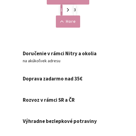
1
3
Hore
Doručenie v rámci Nitry a okolia
na akúkoľvek adresu
Doprava zadarmo nad 35€
Rozvoz v rámci SR a ČR
Výhradne bezlepkové potraviny