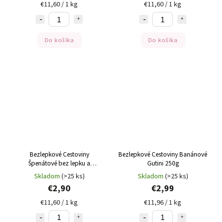
€11,60 / 1 kg
€11,60 / 1 kg
Do košíka
Do košíka
Bezlepkové Cestoviny
Bezlepkové Cestoviny Banánové
Špenátové bez lepku a
Gutini 250g
kukuričnej múky Gutini 250g
Skladom
(>25 ks)
Skladom
(>25 ks)
€2,90
€2,99
€11,60 / 1 kg
€11,96 / 1 kg