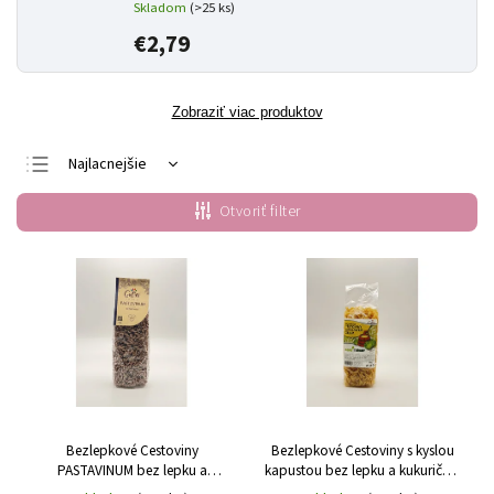
Skladom
(>25 ks)
€2,79
Zobraziť viac produktov
Najlacnejšie
Najdrahšie
Otvoriť filter
Najpredávanejšie
Abecedne
Bezlepkové Cestoviny
Bezlepkové Cestoviny s kyslou
PASTAVINUM bez lepku a
kapustou bez lepku a kukuričnej
kukuričnej múky Gutini 250g
múky Gutini 250g