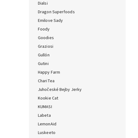
Dialsi
Dragon Superfoods
Emilove Sady
Foody
Goodies
Graziosi
Gullón
Gutini
Happy Farm
ChariTea
Juhočeské Bejby Jerky
Kookie Cat
KUMASI
Labeta
LemonAid
Luskeeto