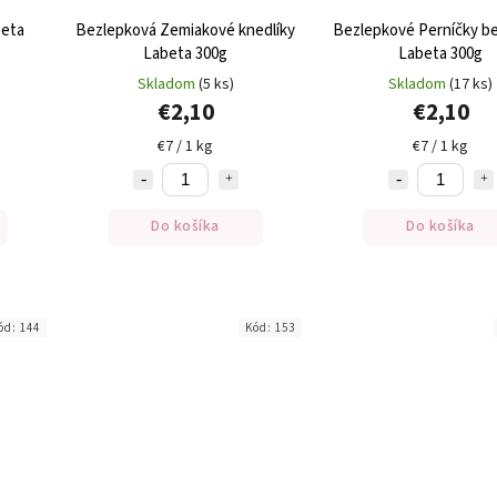
beta
Bezlepková Zemiakové knedlíky
Bezlepkové Perníčky be
Labeta 300g
Labeta 300g
Skladom
(5 ks)
Skladom
(17 ks)
€2,10
€2,10
€7 / 1 kg
€7 / 1 kg
Do košíka
Do košíka
ód:
144
Kód:
153