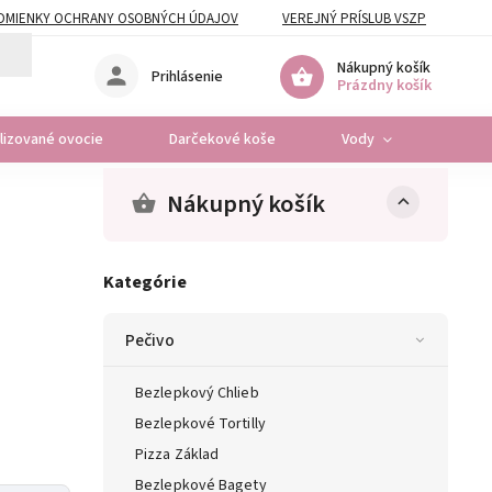
DMIENKY OCHRANY OSOBNÝCH ÚDAJOV
VEREJNÝ PRÍSLUB VSZP
Nákupný košík
Prihlásenie
Prázdny košík
ilizované ovocie
Darčekové koše
Vody
Osta
Nákupný košík
Kategórie
Pečivo
Bezlepkový Chlieb
Bezlepkové Tortilly
Pizza Základ
Bezlepkové Bagety