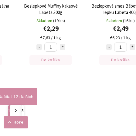
zálna
Bezlepkové Muffiny kakaové
Bezlepková zmes Bábo
Labeta 300g
lepku Labeta 400
Skladom
(19 ks)
Skladom
(16 ks)
€2,29
€2,49
€7,63 / 1 kg
€6,23 / 1 kg
Do košíka
Do košíka
Načítať 12 ďalších
1
3
Hore