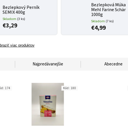
Bezlepková Múka
Bezlepkový Perník
Mehl Farine Schär
SEMIX 400g
1000g
Skladom
(3 ks)
Skladom
(7 ks)
€3,29
€4,99
braziť viac produktov
Najpredávanejšie
Abecedne
ód:
174
Kód:
180