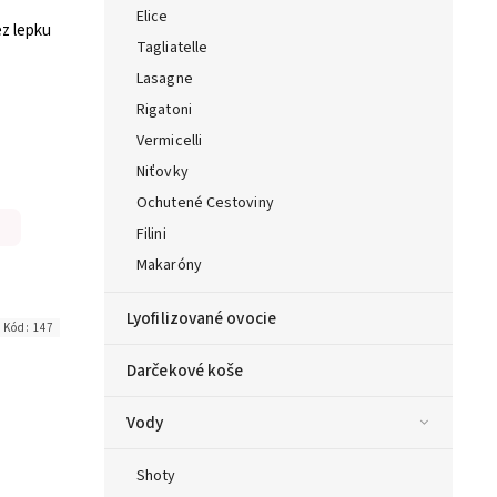
Elice
z lepku
Tagliatelle
Lasagne
Rigatoni
Vermicelli
Niťovky
Ochutené Cestoviny
Filini
Makaróny
Lyofilizované ovocie
Kód:
147
Darčekové koše
Vody
Shoty