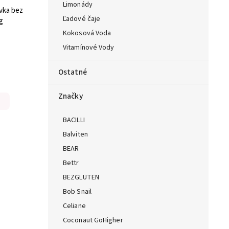
Limonády
vka bez
Ľadové čaje
g
Kokosová Voda
Vitamínové Vody
Ostatné
Značky
BACILLI
Balviten
BEAR
Bettr
BEZGLUTEN
Bob Snail
Celiane
Coconaut GoHigher