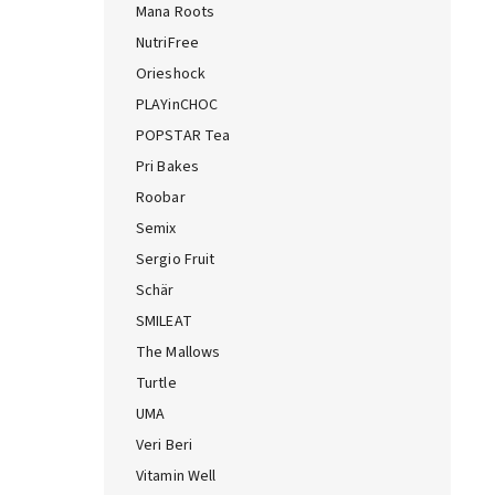
Mana Roots
NutriFree
Orieshock
PLAYinCHOC
POPSTAR Tea
Pri Bakes
Roobar
Semix
Sergio Fruit
Schär
SMILEAT
The Mallows
Turtle
UMA
Veri Beri
Vitamin Well