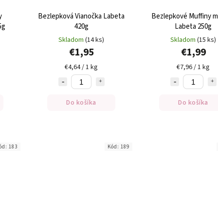
y
Bezlepková Vianočka Labeta
Bezlepkové Muffiny 
5g
420g
Labeta 250g
Skladom
(14 ks)
Skladom
(15 ks)
€1,95
€1,99
€4,64 / 1 kg
€7,96 / 1 kg
Do košíka
Do košíka
ód:
183
Kód:
189