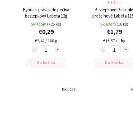
Kypriaci prášok do pečiva
Bezlepkové Palacink
bezlepkový Labeta 12g
proteínové Labeta 11
Skladom
(>25 ks)
Skladom
(16 ks)
€0,29
€1,79
€2,42 / 100 g
€15,57 / 1 kg
Do košíka
Do košíka
Kód:
171
K