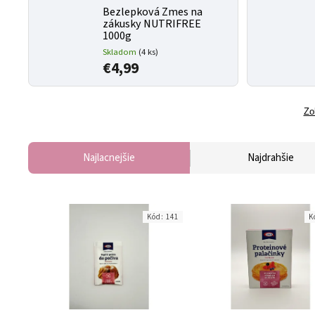
Bezlepková Zmes na
zákusky NUTRIFREE
1000g
Skladom
(4 ks)
€4,99
Zo
Najlacnejšie
Najdrahšie
Kód:
141
K