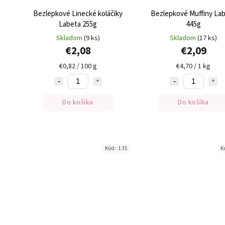
Bezlepkové Linecké koláčiky
Bezlepkové Muffiny La
Labeta 255g
445g
Skladom
(9 ks)
Skladom
(17 ks)
€2,08
€2,09
€0,82 / 100 g
€4,70 / 1 kg
Do košíka
Do košíka
Kód:
135
K