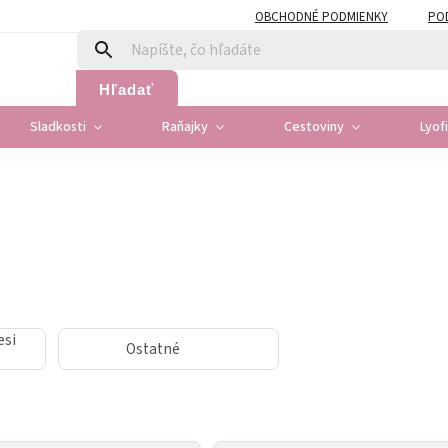
OBCHODNÉ PODMIENKY
PO
Hľadať
Sladkosti
Raňajky
Cestoviny
Lyof
esi
Ostatné