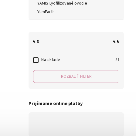
YAMIS Lyofilizované ovocie
YumEarth
€
0
€
6
Na sklade
31
ROZBALIŤ FILTER
Prijímame online platby