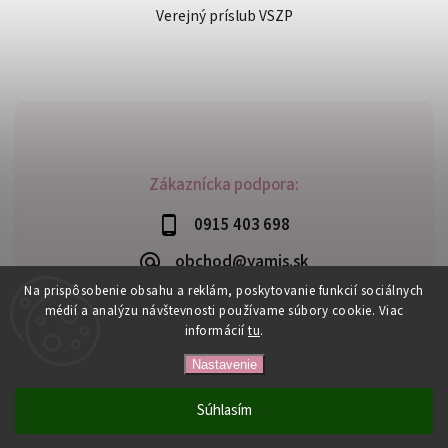
Verejný príslub VSZP
Zákaznícka podpora:
0915 403 698
obchod@yamis.sk
Na prispôsobenie obsahu a reklám, poskytovanie funkcií sociálnych
médií a analýzu návštevnosti používame súbory cookie. Viac
informácií
tu
.
Copyright 2026
Yamis
. Všetky práva vyhradené.
Nastavenie
Upraviť nastavenie cookies
Vytvořil
Shoptet
| Design
Shoptak.cz
Súhlasím