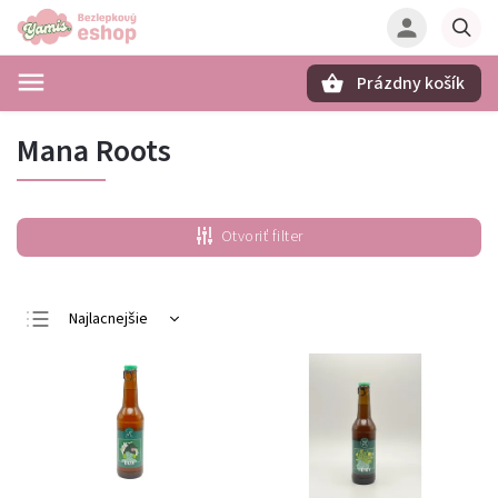
Prázdny košík
Hľadať
Mana Roots
Otvoriť filter
Najlacnejšie
Najdrahšie
Najpredávanejšie
Abecedne