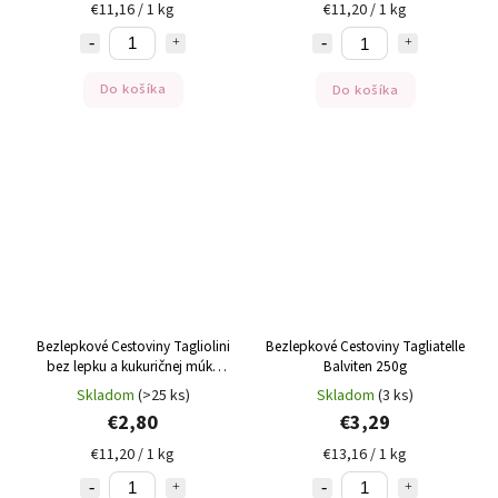
€11,16 / 1 kg
€11,20 / 1 kg
Do košíka
Do košíka
Bezlepkové Cestoviny Tagliolini
Bezlepkové Cestoviny Tagliatelle
bez lepku a kukuričnej múky
Balviten 250g
Gutini 250g
Skladom
(>25 ks)
Skladom
(3 ks)
€2,80
€3,29
€11,20 / 1 kg
€13,16 / 1 kg