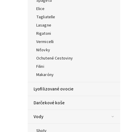
Špagetti
Elice
Tagliatelle
Lasagne
Rigatoni
Vermicelli
Niťovky
Ochutené Cestoviny
Filini
Makaróny
Lyofilizované ovocie
Darčekové koše
Vody
Shoty