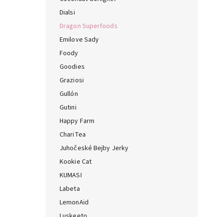
Dialsi
Dragon Superfoods
Emilove Sady
Foody
Goodies
Graziosi
Gullón
Gutini
Happy Farm
ChariTea
Juhočeské Bejby Jerky
Kookie Cat
KUMASI
Labeta
LemonAid
Luskeeto