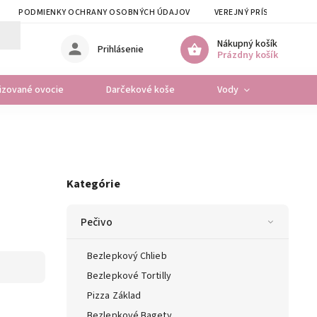
PODMIENKY OCHRANY OSOBNÝCH ÚDAJOV
VEREJNÝ PRÍSLUB VSZP
Nákupný košík
Prihlásenie
Prázdny košík
lizované ovocie
Darčekové koše
Vody
Osta
Kategórie
Pečivo
Bezlepkový Chlieb
Bezlepkové Tortilly
Pizza Základ
Bezlepkové Bagety