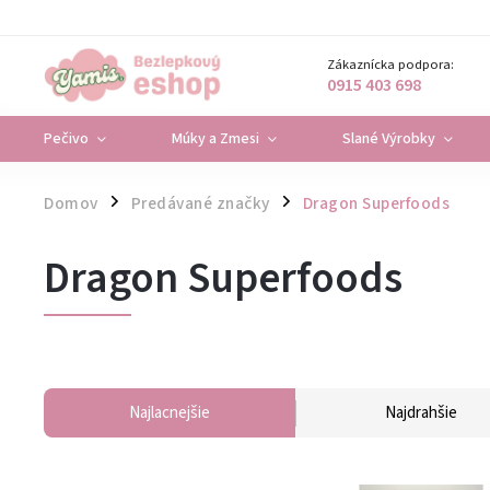
Zákaznícka podpora:
0915 403 698
Pečivo
Múky a Zmesi
Slané Výrobky
Domov
Predávané značky
Dragon Superfoods
/
/
Dragon Superfoods
Najlacnejšie
Najdrahšie