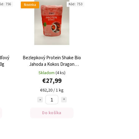
ód:
756
Kód:
753
Novinka
dľový
Bezlepkový Protein Shake Bio
0g
Jahoda a Kokos Dragon
Superfoods 450g
Skladom
(4 ks)
€27,99
€62,20 / 1 kg
Do košíka