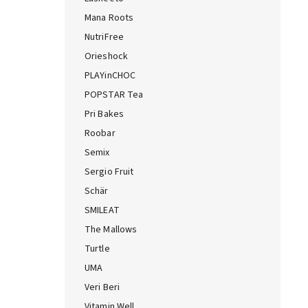
Mana Roots
NutriFree
Orieshock
PLAYinCHOC
POPSTAR Tea
Pri Bakes
Roobar
Semix
Sergio Fruit
Schär
SMILEAT
The Mallows
Turtle
UMA
Veri Beri
Vitamin Well