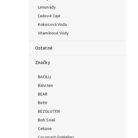
Limonády
Ľadové čaje
Kokosová Voda
Vitamínové Vody
Ostatné
Značky
BACILLI
Balviten
BEAR
Bettr
BEZGLUTEN
Bob Snail
Celiane
Coconaut GoHigher