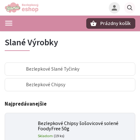
Prázdny košík
Hľadať
Slané Výrobky
Bezlepkové Slané Tyčinky
Bezlepkové Chipsy
Najpredávanejšie
Bezlepkové Chipsy šošovicové solené
FoodyFree 50g
Skladom
(19 ks)