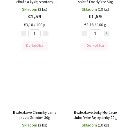
cibuľe a kyslej smotany
solené FoodyFree 50g
FOODYFREE 50g
Skladom
(3 ks)
Skladom
(19 ks)
€1,59
€1,59
€3,18 / 100 g
€3,18 / 100 g
Do košíka
Do košíka
Bezlepkové Chrumky Lama
Bezlepkové Jerky Morčacie
pizza Goodies 30g
Juhočeské Bejby Jerky 20g
Skladom
(3 ks)
Skladom
(10 ks)