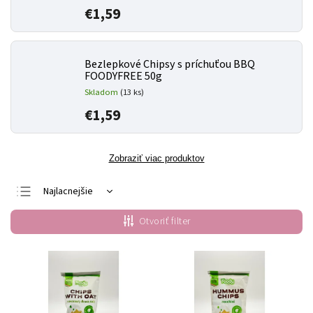
€1,59
Bezlepkové Chipsy s príchuťou BBQ
FOODYFREE 50g
Skladom
(13 ks)
€1,59
Zobraziť viac produktov
Najlacnejšie
Najdrahšie
Otvoriť filter
Najpredávanejšie
Abecedne