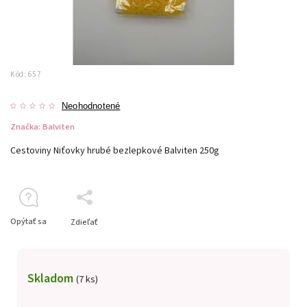
Kód:
657
Neohodnotené
Značka:
Balviten
Cestoviny Niťovky hrubé bezlepkové Balviten 250g
Opýtať sa
Zdieľať
Skladom
(7 ks)