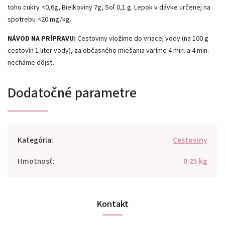
toho cukry <0,6g, Bielkoviny 7g, Soľ 0,1 g. Lepok v dávke určenej na
spotrebu <20 mg/kg.
NÁVOD NA PRÍPRAVU:
Cestoviny vložíme do vriacej vody (na 100 g
cestovín 1 liter vody), za občasného miešania varíme 4 min. a 4 min.
necháme dôjsť.
Dodatočné parametre
Kategória
:
Cestoviny
Hmotnosť
:
0.25 kg
Kontakt