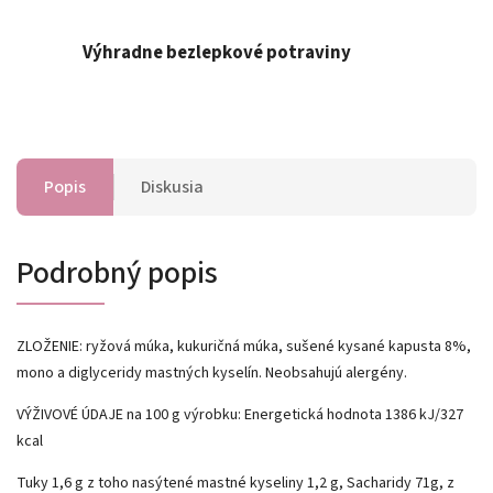
Výhradne bezlepkové potraviny
Popis
Diskusia
Podrobný popis
ZLOŽENIE: ryžová múka, kukuričná múka, sušené kysané kapusta 8%,
mono a diglyceridy mastných kyselín. Neobsahujú alergény.
VÝŽIVOVÉ ÚDAJE na 100 g výrobku: Energetická hodnota 1386 kJ/327
kcal
Tuky 1,6 g z toho nasýtené mastné kyseliny 1,2 g, Sacharidy 71g, z