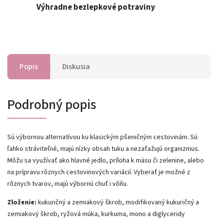
Výhradne bezlepkové potraviny
Popis
Diskusia
Podrobný popis
Sú výbornou alternatívou ku klasickým pšeničným cestovinám. Sú
ľahko stráviteľné, majú nízky obsah tuku a nezaťažujú organizmus.
Môžu sa využívať ako hlavné jedlo, príloha k mäsu či zelenine, alebo
na prípravu rôznych cestovinových variácií. Vyberať je možné z
rôznych tvarov, majú výbornú chuť i vôňu.
Zloženie:
kukuričný a zemiakový škrob, modifikovaný kukuričný a
zemiakový škrob, ryžová múka, kurkuma, mono a diglyceridy