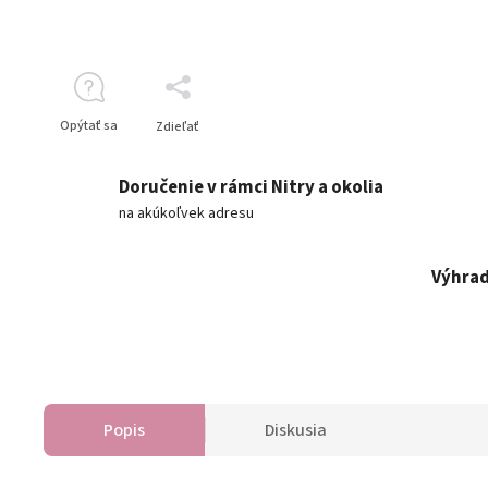
Opýtať sa
Zdieľať
Doručenie v rámci Nitry a okolia
na akúkoľvek adresu
Výhrad
Popis
Diskusia