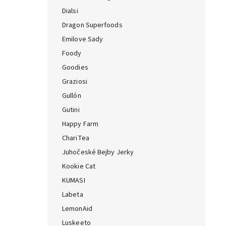
Dialsi
Dragon Superfoods
Emilove Sady
Foody
Goodies
Graziosi
Gullón
Gutini
Happy Farm
ChariTea
Juhočeské Bejby Jerky
Kookie Cat
KUMASI
Labeta
LemonAid
Luskeeto