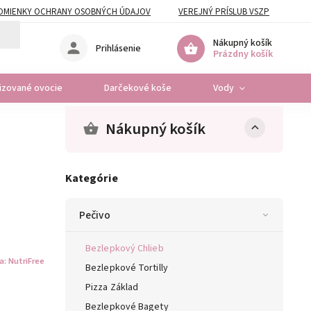
DMIENKY OCHRANY OSOBNÝCH ÚDAJOV
VEREJNÝ PRÍSLUB VSZP
Nákupný košík
Prihlásenie
Prázdny košík
lizované ovocie
Darčekové koše
Vody
Osta
Nákupný košík
Kategórie
Pečivo
Bezlepkový Chlieb
a:
NutriFree
Bezlepkové Tortilly
Pizza Základ
Bezlepkové Bagety