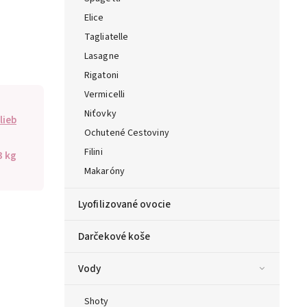
Elice
Tagliatelle
Lasagne
Rigatoni
Vermicelli
Niťovky
lieb
Ochutené Cestoviny
Filini
3 kg
Makaróny
Lyofilizované ovocie
Darčekové koše
Vody
Shoty