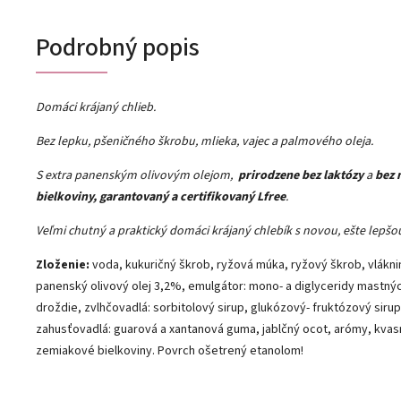
Podrobný popis
Domáci krájaný chlieb.
Bez lepku, pšeničného škrobu, mlieka, vajec a palmového oleja.
S extra panenským olivovým olejom,
prirodzene bez laktózy
a
bez 
bielkoviny, garantovaný a certifikovaný Lfree
.
Veľmi chutný a praktický domáci krájaný chlebík s novou, ešte lepš
Zloženie:
voda, kukuričný škrob, ryžová múka, ryžový škrob, vlákni
panenský olivový olej 3,2%, emulgátor: mono- a diglyceridy mastnýc
droždie, zvlhčovadlá: sorbitolový sirup, glukózový- fruktózový sirup
zahusťovadlá: guarová a xantanová guma, jablčný ocot, arómy, kvas
zemiakové bielkoviny. Povrch ošetrený etanolom!