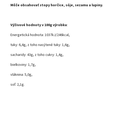
Môže obsahovať stopy horčice, sóje, sezamu a lupiny.
Výživové hodnoty v 100g výrobku
:
Energetická hodnota: 1037kJ/246kcal,
tuky: 6,4g, z toho nasýtené tuky: 1,6g,
sacharidy: 43g, z toho cukry: 1,4g,
bielkoviny: 1,7g,
vláknina: 5,0
g,
soľ: 2,1g.