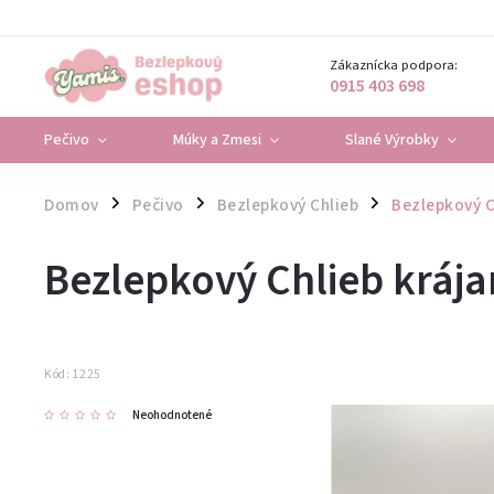
Zákaznícka podpora:
0915 403 698
Pečivo
Múky a Zmesi
Slané Výrobky
Domov
Pečivo
Bezlepkový Chlieb
Bezlepkový C
/
/
/
Bezlepkový Chlieb krája
Kód:
1225
Neohodnotené