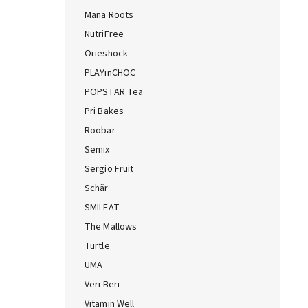
Mana Roots
NutriFree
Orieshock
PLAYinCHOC
POPSTAR Tea
Pri Bakes
Roobar
Semix
Sergio Fruit
Schär
SMILEAT
The Mallows
Turtle
UMA
Veri Beri
Vitamin Well