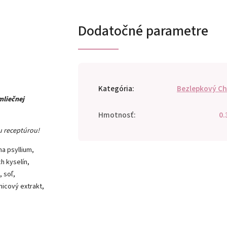
Dodatočné parametre
Kategória
:
Bezlepkový Ch
mliečnej
Hmotnosť
:
0.
ou receptúrou!
na psyllium,
h kyselín,
, soľ,
nicový extrakt,