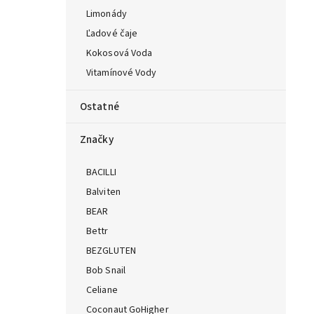
Limonády
Ľadové čaje
Kokosová Voda
Vitamínové Vody
Ostatné
Značky
BACILLI
Balviten
BEAR
Bettr
BEZGLUTEN
Bob Snail
Celiane
Coconaut GoHigher