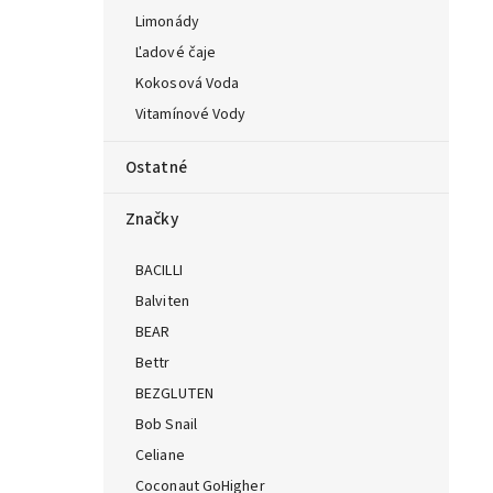
Limonády
Ľadové čaje
Kokosová Voda
Vitamínové Vody
Ostatné
Značky
BACILLI
Balviten
BEAR
Bettr
BEZGLUTEN
Bob Snail
Celiane
Coconaut GoHigher