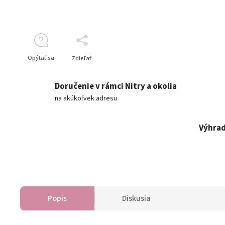
Opýtať sa
Zdieľať
Doručenie v rámci Nitry a okolia
na akúkoľvek adresu
Výhrad
Popis
Diskusia