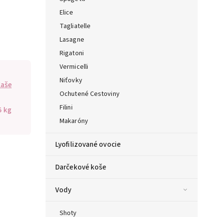
Elice
Tagliatelle
Lasagne
Rigatoni
Vermicelli
Niťovky
Kaše
Ochutené Cestoviny
Filini
5 kg
Makaróny
Lyofilizované ovocie
Darčekové koše
Vody
Shoty