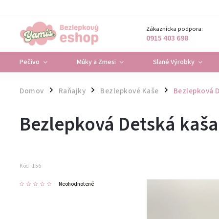
Zákaznícka podpora:
0915 403 698
Pečivo
Múky a Zmesi
Slané Výrobky
Domov
Raňajky
Bezlepkové Kaše
Bezlepková D
/
/
/
Bezlepková Detská kaša
Kód:
156
Neohodnotené