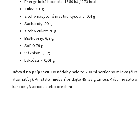
Energetická hodnota: 1560 kJ / 373 kcal
Tuky: 2,1 g
z toho nasýtené mastné kyseliny: 0,4 g
Sacharidy: 80 g
z toho cukry: 20 g
Bielkoviny: 6,9 g
Soľ: 0,79 g
Vláknina: 1,5 g
Laktóza: < 0,01 g
Návod na prípravu:
Do nádoby nalejte 200 ml horúceho mlieka (či ra
alternatívy). Pri stálej miešaní pridajte 45–55 g zmesi. Kašu môžete
kakaom, škoricou alebo orechmi.