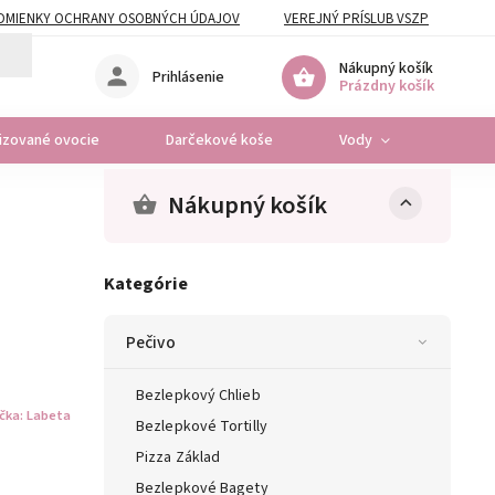
DMIENKY OCHRANY OSOBNÝCH ÚDAJOV
VEREJNÝ PRÍSLUB VSZP
Nákupný košík
Prihlásenie
Prázdny košík
lizované ovocie
Darčekové koše
Vody
Osta
Nákupný košík
Kategórie
Pečivo
Bezlepkový Chlieb
čka:
Labeta
Bezlepkové Tortilly
Pizza Základ
Bezlepkové Bagety