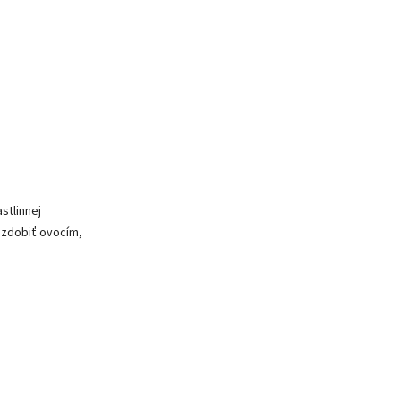
stlinnej
 ozdobiť ovocím,