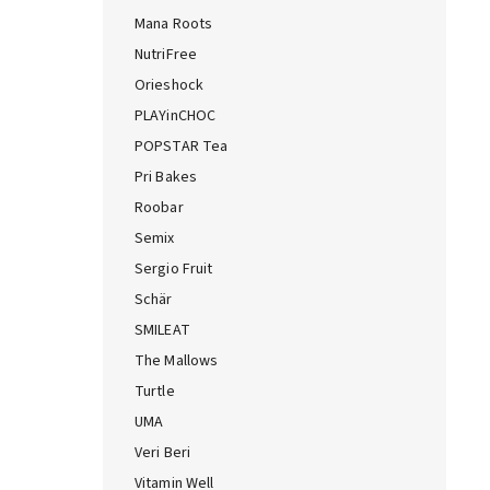
Mana Roots
NutriFree
Orieshock
PLAYinCHOC
POPSTAR Tea
Pri Bakes
Roobar
Semix
Sergio Fruit
Schär
SMILEAT
The Mallows
Turtle
UMA
Veri Beri
Vitamin Well