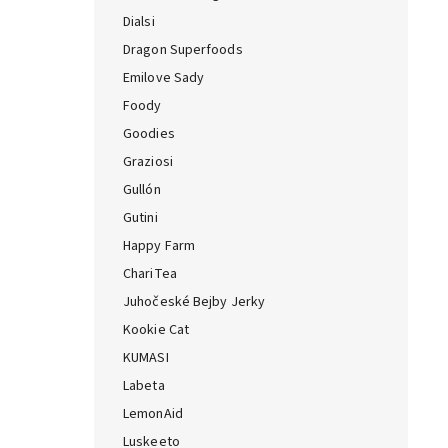
Dialsi
Dragon Superfoods
Emilove Sady
Foody
Goodies
Graziosi
Gullón
Gutini
Happy Farm
ChariTea
Juhočeské Bejby Jerky
Kookie Cat
KUMASI
Labeta
LemonAid
Luskeeto