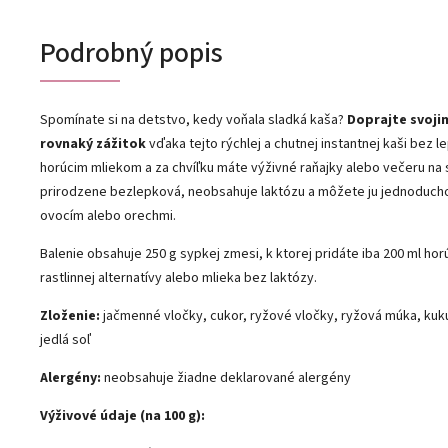
Podrobný popis
Spomínate si na detstvo, kedy voňala sladká kaša?
Doprajte svoji
rovnaký zážitok
vďaka tejto rýchlej a chutnej instantnej kaši bez le
horúcim mliekom a za chvíľku máte výživné raňajky alebo večeru na s
prirodzene bezlepková, neobsahuje laktózu a môžete ju jednoduch
ovocím alebo orechmi.
Balenie obsahuje 250 g sypkej zmesi, k ktorej pridáte iba 200 ml ho
rastlinnej alternatívy alebo mlieka bez laktózy.
Zloženie:
jačmenné vločky, cukor, ryžové vločky, ryžová múka, kuk
jedlá soľ
Alergény:
neobsahuje žiadne deklarované alergény
Výživové údaje (na 100 g):