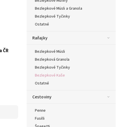
Bezlepkové Mufiny
Bezlepkové Müsli a Granola
Bezlepkové Tyčinky
Ostatné
Raňajky
a ČR
Bezlepkové Müsli
Bezlepková Granola
Bezlepkové Tyčinky
Bezlepkové Kaše
Ostatné
Cestoviny
Penne
Fusilli
Špagetti