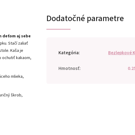
Dodatočné parametre
m deťom aj sebe
pku. Stačí zaliať
tole. Kaša je
Kategória
:
Bezlepkové 
o ochutiť kakaom,
Hmotnosť
:
0.2
rúceho mlieka,
uričný škrob,