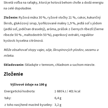
Skvelá voľba na raňajky, ktorá je hotová behom chvíle a dodá energiu
na celé dopoludnie.
Zloženie:
Ryžová múka 30 %, ryžové vločky 21 %, cukor, kukuričný
škrob, glukózový sirup, lyofilizované maliny 1,9 %, jedlá soľ s jódom
(jedlá soľ, jodičnan draselný), aróma, prášok z čiernych ríbezlí (čierne
ríbezle 50 % , maltodextrín 50 %), paprikový extrakt, regulátor
kyslosti: kyselina citrónová.
Môže obsahovať stopy vajec, sóje, škrupinových plodov, sezamu a
mlieka.
Skladovanie:
Skladujte v temnom, chladnom a suchom mieste.
Zloženie
Výživové údaje na 100 g
Energetická hodnota:
1 680 kJ / 401 kcal
tuky:
6,4 g
z toho nasýtené mastné kyseliny:
3,2 g