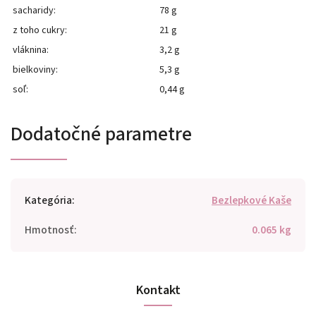
sacharidy:
78 g
z toho cukry:
21 g
vláknina:
3,2 g
bielkoviny:
5,3 g
soľ:
0,44 g
Dodatočné parametre
Kategória
:
Bezlepkové Kaše
Hmotnosť
:
0.065 kg
Kontakt