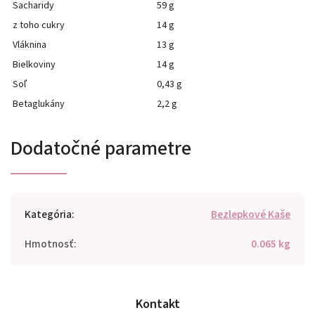
Sacharidy
59 g
z toho cukry
14 g
Vláknina
13 g
Bielkoviny
14 g
Soľ
0,43 g
Betaglukány
2,2 g
Dodatočné parametre
Kategória
:
Bezlepkové Kaše
Hmotnosť
:
0.065 kg
Kontakt