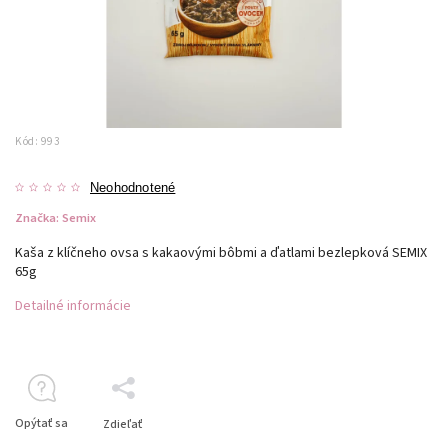
Kód:
993
Neohodnotené
Značka:
Semix
Kaša z klíčneho ovsa s kakaovými bôbmi a ďatlami bezlepková SEMIX
65g
Detailné informácie
Opýtať sa
Zdieľať