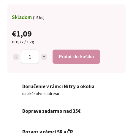
Skladom
(19 ks)
€1,09
€16,77 / 1 kg
Pridať do košíka
Doručenie v rámci Nitry a okolia
na akúkoľvek adresu
Doprava zadarmo nad 35€
Rozvoz v rámci SR a ČR