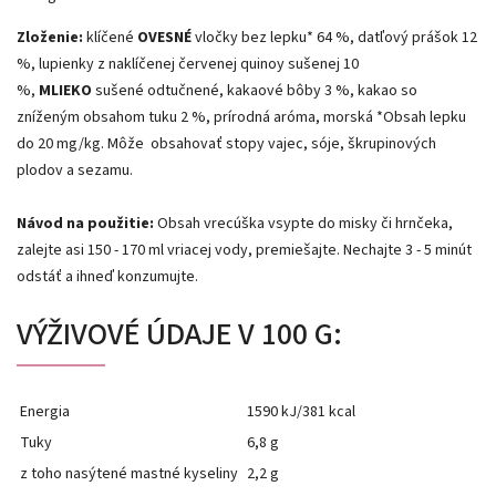
Zloženie:
klíčené
OVESNÉ
vločky bez lepku* 64 %, datľový prášok 12
%, lupienky z naklíčenej červenej quinoy sušenej 10
%,
MLIEKO
sušené odtučnené, kakaové bôby 3 %, kakao so
zníženým obsahom tuku 2 %, prírodná aróma, morská *Obsah lepku
do 20 mg/kg. Môže
obsahovať stopy vajec, sóje, škrupinových
plodov a sezamu.
Návod na použitie:
Obsah vrecúška vsypte do misky či hrnčeka,
zalejte asi 150 - 170 ml vriacej vody, premiešajte. Nechajte 3 - 5 minút
odstáť a ihneď konzumujte.
VÝŽIVOVÉ ÚDAJE V 100 G:
Energia
1590 kJ/381 kcal
Tuky
6,8 g
z toho nasýtené mastné kyseliny
2,2 g