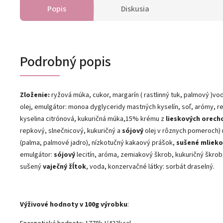
Popis
Diskusia
Podrobný popis
Zloženie:
ryžová múka, cukor, margarín ( rastlinný tuk, palmový )vo
olej, emulgátor: monoa dyglyceridy mastných kyselín, soľ, arómy, re
kyselina citrónová, kukuričná múka,15% krému z
lieskových orech
repkový, slnečnicový, kukuričný a
sójový
olej v rôznych pomeroch) r
(palma, palmové jadro), nízkotučný kakaový prášok,
sušené mlieko
emulgátor:
sójový
lecitín, aróma, zemiakový škrob, kukuričný škrob
sušený
vaječný
žĺtok
, voda, konzervačné látky: sorbát draselný.
Výživové hodnoty v 100g výrobku
: