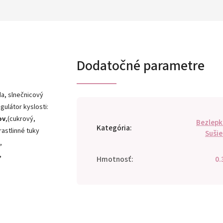
Dodatočné parametre
da, slnečnicový
gulátor kyslosti:
ov
,(cukrový,
Bezlep
Kategória
:
astlinné tuky
Suši
,
,
Hmotnosť
:
0.