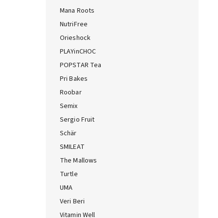
Mana Roots
NutriFree
Orieshock
PLAYinCHOC
POPSTAR Tea
Pri Bakes
Roobar
Semix
Sergio Fruit
Schär
SMILEAT
The Mallows
Turtle
UMA
Veri Beri
Vitamin Well