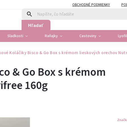
OBCHODNÉ PODMIENKY
PO
Hľadať
Sladkosti
Raňajky
Cestoviny
Lyofi
ové Koláčiky Bisco & Go Box s krémom lieskových orechov Nutr
sco & Go Box s krémom
ifree 160g
Značk