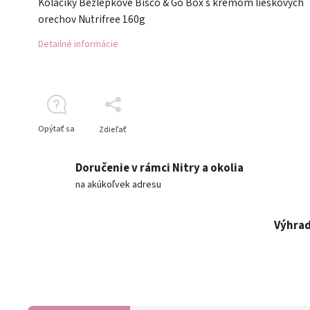
Koláčiky Bezlepkové Bisco & Go Box s krémom lieskových
orechov Nutrifree 160g
Detailné informácie
Opýtať sa
Zdieľať
Doručenie v rámci Nitry a okolia
na akúkoľvek adresu
Výhrad