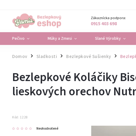
Zákaznícka podpora:
0915 403 698
Pečivo
Múky a Zmesi
Slané Výrobky
Domov
Sladkosti
Bezlepkové Sušienky
Bezlepk
/
/
/
Bezlepkové Koláčiky Bi
lieskových orechov Nutr
Kód:
1228
Neohodnotené