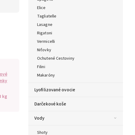
Elice
Tagliatelle
Lasagne
Rigatoni
Vermicelli
Niťovky
Ochutené Cestoviny
Filini
kové
Makaróny
enky
Lyofilizované ovocie
3 kg
Darčekové koše
Vody
Shoty