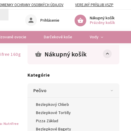
DMIENKY OCHRANY OSOBNÝCH ÚDAJOV
VEREJNÝ PRÍSLUB VSZP
Nákupný košík
Prihlásenie
Prázdny košík
lizované ovocie
Darčekové koše
Vody
Osta
Nákupný košík
ifree 160g
Kategórie
Pečivo
Bezlepkový Chlieb
Bezlepkové Tortilly
Pizza Základ
a:
NutriFree
Bezlepkové Bagety