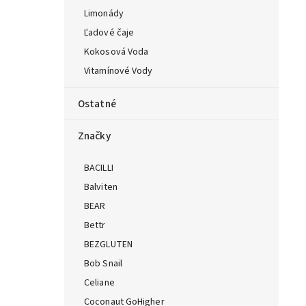
Limonády
Ľadové čaje
Kokosová Voda
Vitamínové Vody
Ostatné
Značky
BACILLI
Balviten
BEAR
Bettr
BEZGLUTEN
Bob Snail
Celiane
Coconaut GoHigher