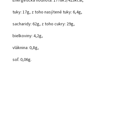
Energetická hodnota: 1778kJ/423kcal,
tuky: 17g, z toho nasýtené tuky: 6,4g,
sacharidy: 62g, z toho cukry: 29g,
bielkoviny: 4,2g,
vláknina: 0,8g,
soľ: 0,06g.