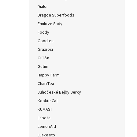
Dialsi
Dragon Superfoods
Emilove Sady
Foody
Goodies
Graziosi
Gullón
Gutini
Happy Farm
ChariTea
Juhočeské Bejby Jerky
Kookie Cat
KUMASI
Labeta
LemonAid
Luskeeto