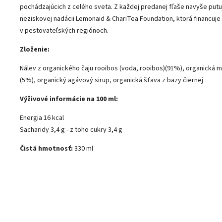
pochádzajúcich z celého sveta. Z každej predanej fľaše navyše putu
neziskovej nadácii Lemonaid & ChariTea Foundation, ktorá financuje
v pestovateľských regiónoch.
Zloženie:
Nálev z organického čaju rooibos (voda, rooibos)(91%), organická 
(5%), organický agávový sirup, organická šťava z bazy čiernej
Výživové informácie na 100 ml:
Energia 16 kcal
Sacharidy 3,4 g - z toho cukry 3,4 g
Čistá hmotnosť:
330 ml