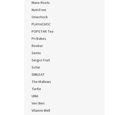
Mana Roots
NutriFree
Orieshock
PLAYinCHOC
POPSTAR Tea
Pri Bakes
Roobar
Semix
Sergio Fruit
Schär
SMILEAT
The Mallows
Turtle
UMA
Veri Beri
Vitamin Well