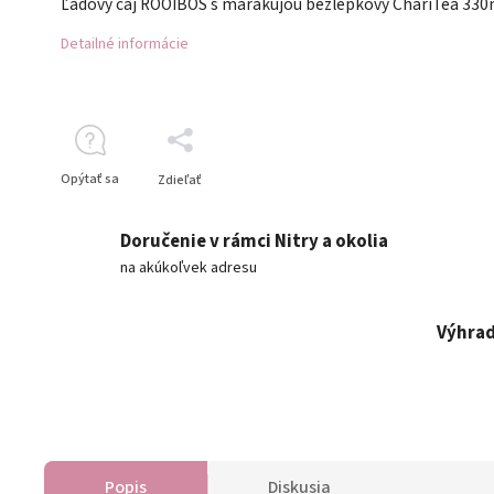
Ľadový čaj ROOIBOS s marakujou bezlepkový ChariTea 330
Detailné informácie
Opýtať sa
Zdieľať
Doručenie v rámci Nitry a okolia
na akúkoľvek adresu
Výhrad
Popis
Diskusia