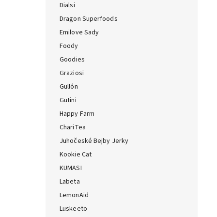
Dialsi
Dragon Superfoods
Emilove Sady
Foody
Goodies
Graziosi
Gullón
Gutini
Happy Farm
ChariTea
Juhočeské Bejby Jerky
Kookie Cat
KUMASI
Labeta
LemonAid
Luskeeto