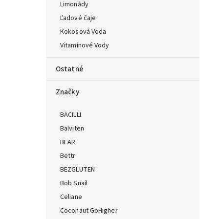
Limonády
Ľadové čaje
Kokosová Voda
Vitamínové Vody
Ostatné
Značky
BACILLI
Balviten
BEAR
Bettr
BEZGLUTEN
Bob Snail
Celiane
Coconaut GoHigher