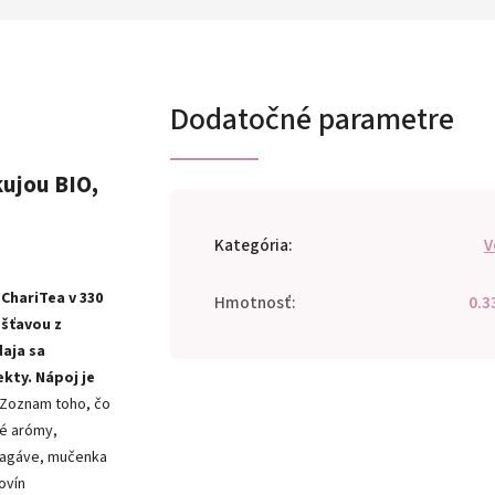
Dodatočné parametre
ujou BIO,
Kategória
:
V
ChariTea v 330
Hmotnosť
:
0.3
 šťavou z
daja sa
kty. Nápoj je
Zoznam toho, čo
lé arómy,
ú agáve, mučenka
ovín