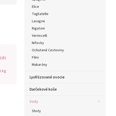
Elice
Tagliatelle
Lasagne
Rigatoni
Vermicelli
Niťovky
Ochutené Cestoviny
ody
Filini
Makaróny
3 kg
Lyofilizované ovocie
Darčekové koše
Vody
Shoty