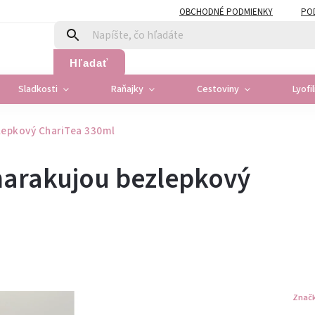
OBCHODNÉ PODMIENKY
PO
Hľadať
Sladkosti
Raňajky
Cestoviny
Lyofi
lepkový ChariTea 330ml
marakujou bezlepkový
Znač