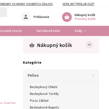
DMIENKY OCHRANY OSOBNÝCH ÚDAJOV
VEREJNÝ PRÍSLUB VSZP
Nákupný košík
Prihlásenie
Prázdny košík
lizované ovocie
Darčekové koše
Vody
Osta
Nákupný košík
Kategórie
Pečivo
Bezlepkový Chlieb
Bezlepkové Tortilly
Pizza Základ
ka:
ChariTea
Bezlepkové Bagety