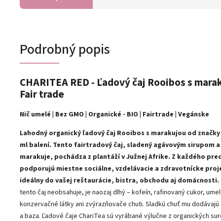
Podrobný popis
CHARITEA RED - Ľadový čaj Rooibos s marak
Fair trade
Nič umelé | Bez GMO | Organické - BIO | Fairtrade | Vegánske
Lahodný organický ľadový čaj Rooibos s marakujou od značky 
ml balení. Tento fairtradový čaj, sladený agávovým sirupom a
marakuje, pochádza z plantáží v Južnej Afrike. Z každého pre
podporujú miestne sociálne, vzdelávacie a zdravotnícke proje
ideálny do vašej reštaurácie, bistra, obchodu aj domácnosti.
tento čaj neobsahuje, je naozaj dlhý – kofeín, rafinovaný cukor, ume
konzervačné látky ani zvýrazňovače chuti. Sladkú chuť mu dodávaj
a baza. Ľadové čaje ChariTea sú vyrábané výlučne z organických sur