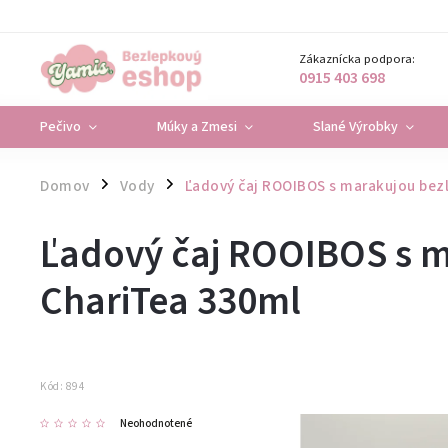
Zákaznícka podpora:
0915 403 698
Pečivo
Múky a Zmesi
Slané Výrobky
Domov
Vody
Ľadový čaj ROOIBOS s marakujou bez
/
/
Ľadový čaj ROOIBOS s 
ChariTea 330ml
Kód:
894
Neohodnotené