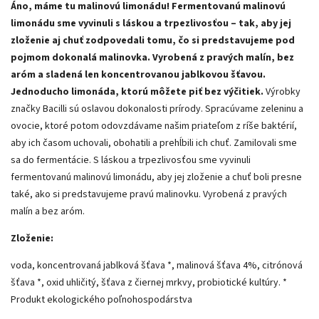
Áno, máme tu malinovú limonádu! Fermentovanú malinovú
limonádu sme vyvinuli s láskou a trpezlivosťou – tak, aby jej
zloženie aj chuť zodpovedali tomu, čo si predstavujeme pod
pojmom dokonalá malinovka. Vyrobená z pravých malín, bez
aróm a sladená len koncentrovanou jablkovou šťavou.
Jednoducho limonáda, ktorú môžete piť bez výčitiek.
Výrobky
značky Bacilli sú oslavou dokonalosti prírody. Spracúvame zeleninu a
ovocie, ktoré potom odovzdávame našim priateľom z ríše baktérií,
aby ich časom uchovali, obohatili a prehĺbili ich chuť. Zamilovali sme
sa do fermentácie. S láskou a trpezlivosťou sme vyvinuli
fermentovanú malinovú limonádu, aby jej zloženie a chuť boli presne
také, ako si predstavujeme pravú malinovku. Vyrobená z pravých
malín a bez aróm.
Zloženie:
voda, koncentrovaná jablková šťava *, malinová šťava 4%, citrónová
šťava *, oxid uhličitý, šťava z čiernej mrkvy, probiotické kultúry. *
Produkt ekologického poľnohospodárstva