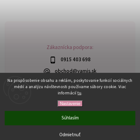
Zákaznícka podpora:
0915 403 698
obchod@yamis.sk
Na prispôsobenie obsahu a reklám, poskytovanie funkcií sociálnych
médií a analýzu návštevnosti používame súbory cookie. Viac
informácií
tu
.
Copyright 2026
Yamis
. Všetky práva vyhradené.
Nastavenie
Upraviť nastavenie cookies
Vytvořil
Shoptet
| Design
Shoptak.cz
Súhlasím
Odmietnuť