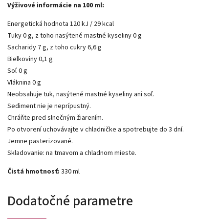
Výživové informácie na 100 ml:
Energetická hodnota 120 kJ / 29 kcal
Tuky 0 g, z toho nasýtené mastné kyseliny 0 g
Sacharidy 7 g, z toho cukry 6,6 g
Bielkoviny 0,1 g
Soľ 0 g
Vláknina 0 g
Neobsahuje tuk, nasýtené mastné kyseliny ani soľ.
Sediment nie je neprípustný.
Chráňte pred slnečným žiarením.
Po otvorení uchovávajte v chladničke a spotrebujte do 3 dní.
Jemne pasterizované.
Skladovanie: na tmavom a chladnom mieste.
Čistá hmotnosť:
330 ml
Dodatočné parametre