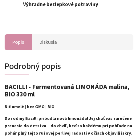
Výhradne bezlepkové potraviny
Popis
Diskusia
Podrobný popis
BACILLI - Fermentovaná LIMONÁDA malina,
BIO 330 ml
Nič umelé | bez GMO | BIO
Do rodiny Bacilli pribudla nová limonáda! Jej chuť vás zaručene
prenesie do detstva – do chvíľ, keď sa každému pri pohľade na
pohár plný tejto ružovej perlivej radosti v očiach objavili iskry.