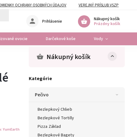
DMIENKY OCHRANY OSOBNÝCH ÚDAJOV
VEREJNÝ PRÍSLUB VSZP
Nákupný košík
Prihlásenie
Prázdny košík
lizované ovocie
Darčekové koše
Vody
Osta
Nákupný košík
lé
Kategórie
Pečivo
Bezlepkový Chlieb
Bezlepkové Tortilly
Pizza Základ
a:
YumEarth
Bezlepkové Bagety