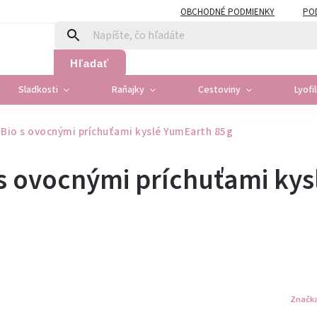
OBCHODNÉ PODMIENKY
PO
Hľadať
Sladkosti
Raňajky
Cestoviny
Lyofi
 Bio s ovocnými príchuťami kyslé YumEarth 85g
s ovocnými príchuťami kys
Značk