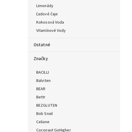
Limonády
Ľadové čaje
Kokosová Voda
Vitamínové Vody
Ostatné
Značky
BACILLI
Balviten
BEAR
Bettr
BEZGLUTEN
Bob Snail
Celiane
Coconaut GoHigher