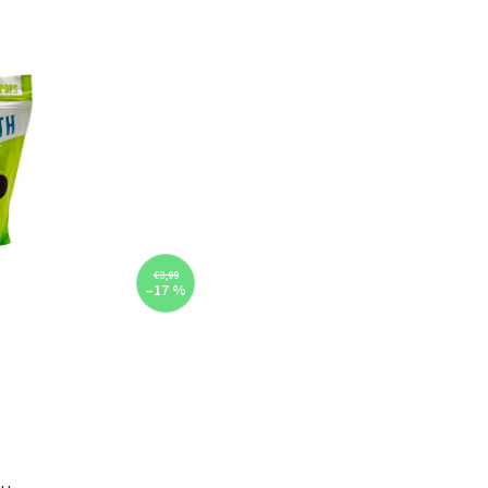
€3,99
–17 %