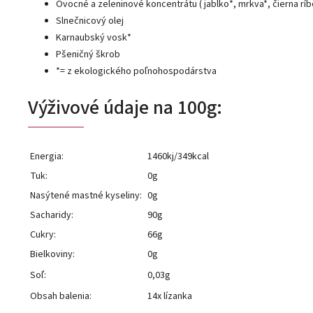
Ovocné a zeleninové koncentrátu ( jablko*, mrkva*, čierna ríb
Slnečnicový olej
Karnaubský vosk*
Pšeničný škrob
*= z ekologického poľnohospodárstva
Výživové údaje na 100g:
Energia:
1460kj/349kcal
Tuk:
0g
Nasýtené mastné kyseliny:
0g
Sacharidy:
90g
Cukry:
66g
Bielkoviny:
0g
Soľ:
0,03g
Obsah balenia:
14x lízanka