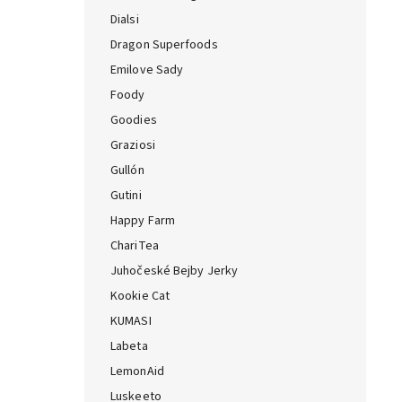
Dialsi
Dragon Superfoods
Emilove Sady
Foody
Goodies
Graziosi
Gullón
Gutini
Happy Farm
ChariTea
Juhočeské Bejby Jerky
Kookie Cat
KUMASI
Labeta
LemonAid
Luskeeto