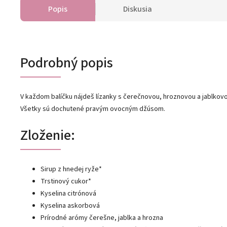
Popis
Diskusia
Podrobný popis
V každom balíčku nájdeš lízanky s čerečnovou, hroznovou a jablkovo
Všetky sú dochutené pravým ovocným džúsom.
Zloženie:
Sirup z hnedej ryže*
Trstinový cukor*
Kyselina citrónová
Kyselina askorbová
Prírodné arómy čerešne, jablka a hrozna