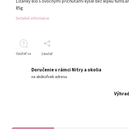
Lízanky Bio s ovocnými príchuťami kyslé bez lepku YumEa
85g
Detailné informácie
Opýtať sa
Zdieľať
Doručenie v rámci Nitry a okolia
na akúkoľvek adresu
Výhrad