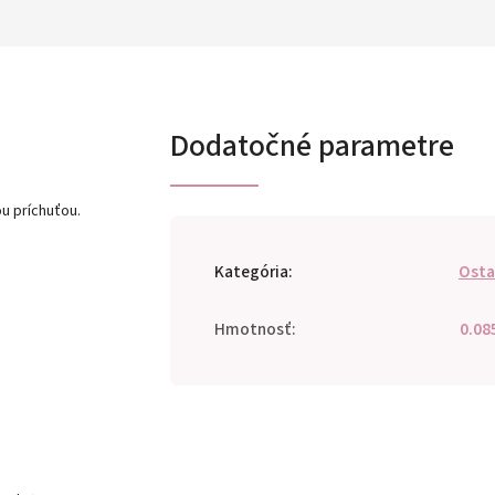
Dodatočné parametre
u príchuťou.
Kategória
:
Osta
Hmotnosť
:
0.08