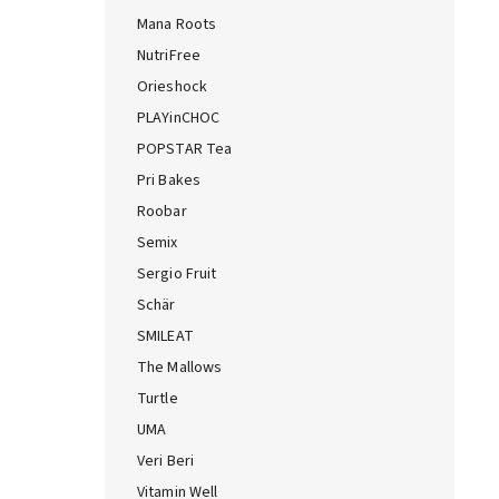
Mana Roots
NutriFree
Orieshock
PLAYinCHOC
POPSTAR Tea
Pri Bakes
Roobar
Semix
Sergio Fruit
Schär
SMILEAT
The Mallows
Turtle
UMA
Veri Beri
Vitamin Well