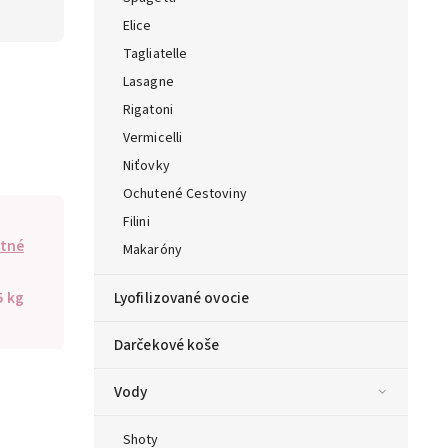
Elice
Tagliatelle
Lasagne
Rigatoni
Vermicelli
Niťovky
Ochutené Cestoviny
Filini
tné
Makaróny
5 kg
Lyofilizované ovocie
Darčekové koše
Vody
Shoty