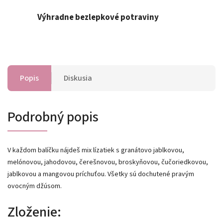
Výhradne bezlepkové potraviny
Popis
Diskusia
Podrobný popis
V každom balíčku nájdeš mix lízatiek s granátovo jablkovou,
melónovou, jahodovou, čerešnovou, broskyňovou, čučoriedkovou,
jablkovou a mangovou príchuťou. Všetky sú dochutené pravým
ovocným džúsom.
Zloženie: