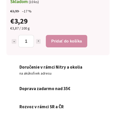
Skladom
(10 ks)
€3,99
–17 %
€3,29
€3,87 / 100 g
Pridať do košíka
Doručenie v rámci Nitry a okolia
na akúkoľvek adresu
Doprava zadarmo nad 35€
Rozvoz v rámci SR a ČR