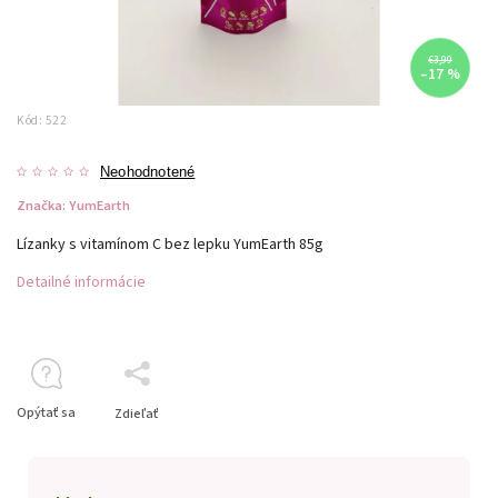
€3,99
–17 %
Kód:
522
Neohodnotené
Značka:
YumEarth
Lízanky s vitamínom C bez lepku YumEarth 85g
Detailné informácie
Opýtať sa
Zdieľať