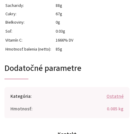
Sacharidy:
88g
Cukry:
67g
Bielkoviny:
0g
Soľ:
0.03g
Vitamín C:
1666% DV
Hmotnosť balenia (netto):
85g
Dodatočné parametre
Kategória
:
Ostatné
Hmotnosť
:
0.085 kg