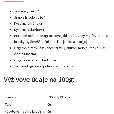
Trstinový cukor*
Sirup z hnedej ryže*
Kyselina citrónová
Kyselina askorbová
Prírodné ochutenie (granátové jablko, červený melón, jahoda,
broskyňa, čerešňa, čučoriedka, jablko a mango)
Organické farbivá z koncentrátu ( jablko*, mrkva, reďkovka*,
čierna ríbezľa)
Organické farbivo kurkumin
* = z ekologického poľnohospodárstva
Výživové údaje na 100g:
Energia:
1393kJ/333kcal
Tuk:
0g
Nasýtené mastné kyseliny:
0g