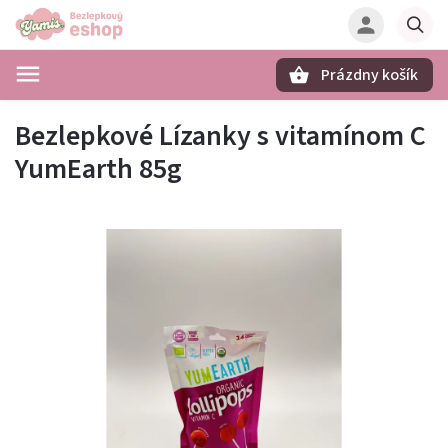
Prázdny košík
Hľadať
Bezlepkové Lízanky s vitamínom C
YumEarth 85g