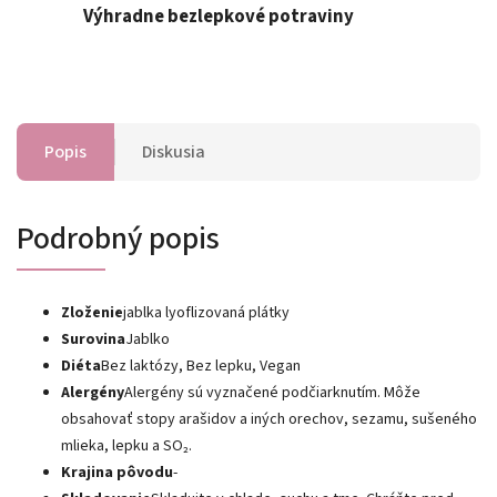
Výhradne bezlepkové potraviny
Popis
Diskusia
Podrobný popis
Zloženie
jablka lyoflizovaná plátky
Surovina
Jablko
Diéta
Bez laktózy, Bez lepku, Vegan
Alergény
Alergény sú vyznačené podčiarknutím. Môže
obsahovať stopy arašidov a iných orechov, sezamu, sušeného
mlieka, lepku a SO₂.
Krajina pôvodu
-