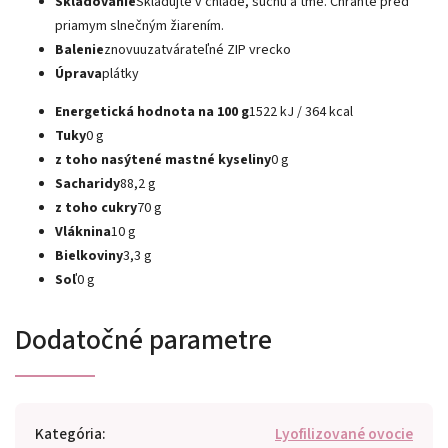
Skladovanie
Skladujte v chlade, suchu a tme. Chráňte pred
priamym slnečným žiarením.
Balenie
znovuuzatvárateľné ZIP vrecko
Úprava
plátky
Energetická hodnota na 100 g
1522 kJ / 364 kcal
Tuky
0 g
z toho nasýtené mastné kyseliny
0 g
Sacharidy
88,2 g
z toho cukry
70 g
Vláknina
10 g
Bielkoviny
3,3 g
Soľ
0 g
Dodatočné parametre
Kategória
:
Lyofilizované ovocie