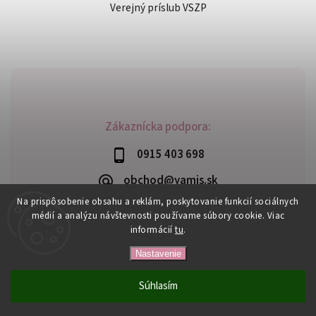
Verejný príslub VSZP
Zákaznícka podpora:
0915 403 698
obchod@yamis.sk
Na prispôsobenie obsahu a reklám, poskytovanie funkcií sociálnych
médií a analýzu návštevnosti používame súbory cookie. Viac
informácií
tu
.
Copyright 2026
Yamis
. Všetky práva vyhradené.
Nastavenie
Upraviť nastavenie cookies
Vytvořil
Shoptet
| Design
Shoptak.cz
Súhlasím