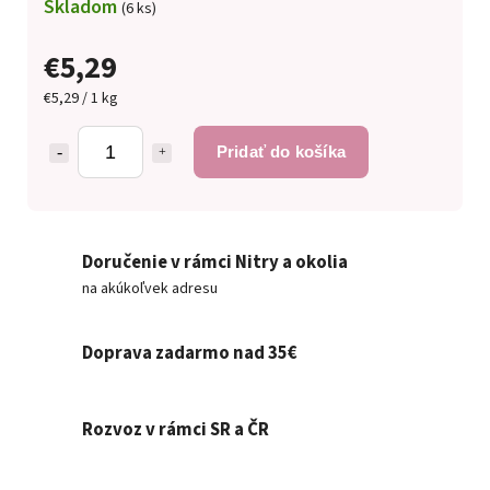
Skladom
(6 ks)
€5,29
€5,29 / 1 kg
Pridať do košíka
Doručenie v rámci Nitry a okolia
na akúkoľvek adresu
Doprava zadarmo nad 35€
Rozvoz v rámci SR a ČR