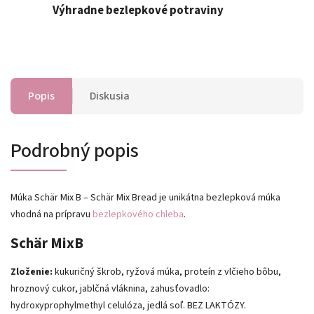
Výhradne bezlepkové potraviny
Popis
Diskusia
Podrobný popis
Múka Schär Mix B – Schär Mix Bread je unikátna bezlepková múka
vhodná na prípravu
bezlepkového chleba
.
Schär MixB
Zloženie:
kukuričný škrob, ryžová múka, proteín z vlčieho bôbu,
hroznový cukor, jablčná vláknina, zahusťovadlo:
hydroxyprophylmethyl celulóza, jedlá soľ. BEZ LAKTÓZY.