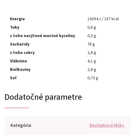
Energia
1429 kJ / 337 kcal
Tuky
0,6 g
z toho nasýtené mastné kyseliny
0,3 g
Sacharidy
78 g
z toho cukry
2,6 g
Vláknina
4,1 g
Bielkoviny
2,6 g
Soľ
0,73 g
Dodatočné parametre
Kategória
:
Bezlepkové Múky