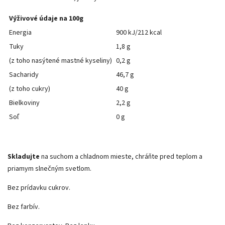
Výživové údaje na 100g
Energia
900 kJ/212 kcal
Tuky
1,8 g
(z toho nasýtené mastné kyseliny)
0,2 g
Sacharidy
46,7 g
(z toho cukry)
40 g
Bielkoviny
2,2 g
Soľ
0 g
Skladujte
na suchom a chladnom mieste, chráňte pred teplom a
priamym slnečným svetlom.
Bez prídavku cukrov.
Bez farbív.