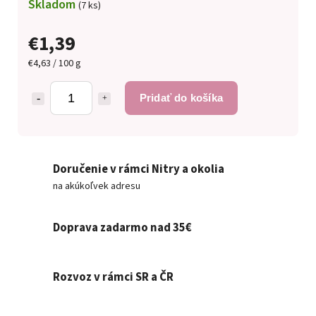
Skladom
(7 ks)
€1,39
€4,63 / 100 g
Pridať do košíka
Doručenie v rámci Nitry a okolia
na akúkoľvek adresu
Doprava zadarmo nad 35€
Rozvoz v rámci SR a ČR