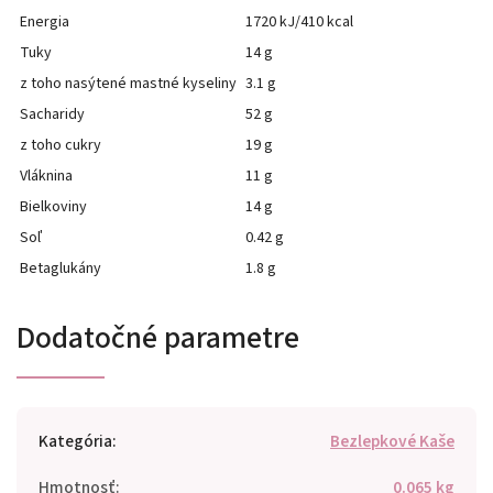
Energia
1720 kJ/410 kcal
Tuky
14 g
z toho nasýtené mastné kyseliny
3.1 g
Sacharidy
52 g
z toho cukry
19 g
Vláknina
11 g
Bielkoviny
14 g
Soľ
0.42 g
Betaglukány
1.8 g
Dodatočné parametre
Kategória
:
Bezlepkové Kaše
Hmotnosť
:
0.065 kg