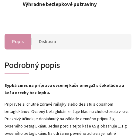
Výhradne bezlepkové potraviny
Popis
Diskusia
Podrobný popis
Sypká zmes na prípravu ovsenej kaše omega3 s čokoládou a
kešu orechy bez lepku.
Pripravte si chutné zdravé raňajky alebo desiatu s obsahom
betaglukánov. Ovsený betaglukán znižuje hladinu cholesterolu v krvi.
Priaznivý účinok je dosiahnutý na základe denného príjmu 3 g
ovseného betaglukánu. Jedna porcia tejto kaše 65 g obsahuje 1,1 g
ovseného betaglukánu. Na udržanie pevného zdravia je nutné