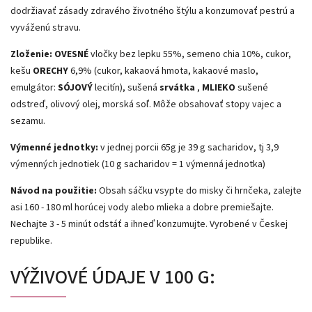
dodržiavať zásady zdravého životného štýlu a konzumovať pestrú a
vyváženú stravu.
Zloženie: OVESNÉ
vločky bez lepku 55%, semeno chia 10%, cukor,
kešu
ORECHY
6,9% (cukor, kakaová hmota, kakaové maslo,
emulgátor:
SÓJOVÝ
lecitín), sušená
srvátka
,
MLIEKO
sušené
odstreď, olivový olej, morská soľ. Môže obsahovať stopy vajec a
sezamu.
Výmenné jednotky:
v jednej porcii 65g je 39 g sacharidov, tj 3,9
výmenných jednotiek (10 g sacharidov = 1 výmenná jednotka)
Návod na použitie:
Obsah sáčku vsypte do misky či hrnčeka, zalejte
asi 160 - 180 ml horúcej vody alebo mlieka a dobre premiešajte.
Nechajte 3 - 5 minút odstáť a ihneď konzumujte. Vyrobené v Českej
republike.
VÝŽIVOVÉ ÚDAJE V 100 G: