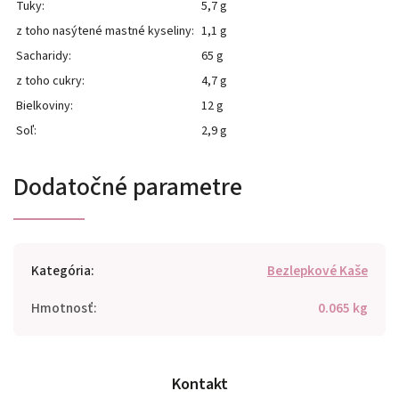
Tuky:
5,7 g
z toho nasýtené mastné kyseliny:
1,1 g
Sacharidy:
65 g
z toho cukry:
4,7 g
Bielkoviny:
12 g
Soľ:
2,9 g
Dodatočné parametre
Kategória
:
Bezlepkové Kaše
Hmotnosť
:
0.065 kg
Kontakt