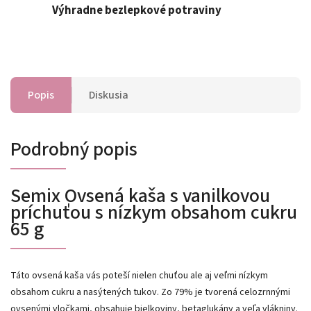
Výhradne bezlepkové potraviny
Popis
Diskusia
Podrobný popis
Semix Ovsená kaša s vanilkovou
príchuťou s nízkym obsahom cukru
65 g
Táto ovsená kaša vás poteší nielen chuťou ale aj veľmi nízkym
obsahom cukru a nasýtených tukov. Zo 79% je tvorená celozrnnými
ovsenými vločkami, obsahuje bielkoviny, betaglukány a veľa vlákniny.