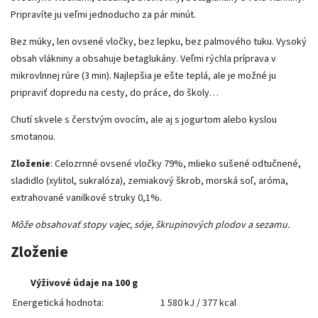
Pripravíte ju veľmi jednoducho za pár minút.
Bez múky, len ovsené vločky, bez lepku, bez palmového tuku. Vysoký
obsah vlákniny a obsahuje betaglukány. Veľmi rýchla príprava v
mikrovlnnej rúre (3 min). Najlepšia je ešte teplá, ale je možné ju
pripraviť dopredu na cesty, do práce, do školy…
Chutí skvele s čerstvým ovocím, ale aj s jogurtom alebo kyslou
smotanou.
Zloženie
: Celozrnné ovsené vločky 79%, mlieko sušené odtučnené,
sladidlo (xylitol, sukralóza), zemiakový škrob, morská soľ, aróma,
extrahované vanilkové struky 0,1%.
Môže obsahovať stopy vajec, sóje, škrupinových plodov a sezamu.
Zloženie
Výživové údaje na 100 g
Energetická hodnota:
1 580 kJ / 377 kcal