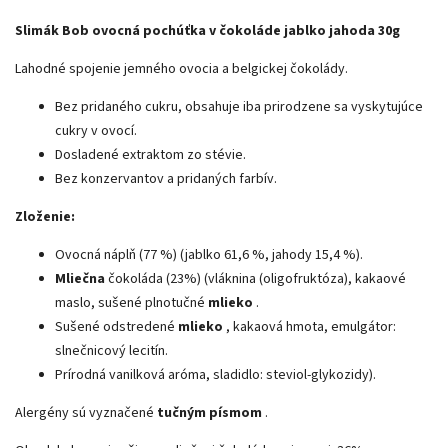
Slimák Bob ovocná pochúťka v čokoláde jablko jahoda 30g
Lahodné spojenie jemného ovocia a belgickej čokolády.
Bez pridaného cukru, obsahuje iba prirodzene sa vyskytujúce
cukry v ovocí.
Dosladené extraktom zo stévie.
Bez konzervantov a pridaných farbív.
Zloženie:
Ovocná náplň (77 %) (jablko 61,6 %, jahody 15,4 %).
Mliečna
čokoláda (23%) (vláknina (oligofruktóza), kakaové
maslo, sušené plnotučné
mlieko
.
Sušené odstredené
mlieko
, kakaová hmota, emulgátor:
slnečnicový lecitín.
Prírodná vanilková aróma, sladidlo: steviol-glykozidy).
Alergény sú vyznačené
tučným písmom
.