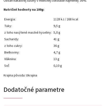
Obsah kakaovej sušiny v mliečnej čokoláde najmenej: 36%.
Nutričné ​​hodnoty na 100g:
Energia:
1128 kJ / 268 kcal
Tuky:
9,5 g
z toho nasýtené mastné kyseliny:
5,0 g
Sacharidy:
41 g
z toho cukry:
36 g
Bielkoviny:
4,7 g
Vláknina:
13 g
Soľ:
0,10 g
Krajina pôvodu: Ukrajina
Dodatočné parametre