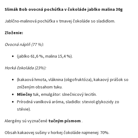
Slimák Bob ovocná pochúťka v čokoláde jablko malina 30g
Jablčno-malinová pochúťka v tmavej čokoláde so sladidlom.
Zloženie:
Ovocná náplň (77 %):
(jablko 61,6 %, malina 15,4 %).
Horká čokoláda (23%):
(kakaová hmota, vláknina (oligofruktóza), kakaový prášok so
zníženým obsahom tuku.
Mliečny
tuk, emulgátor: slnečnicový lecitín.
Prírodná vanilková aróma, sladidlo: steviol-glykozidy zo
stévie).
Alergény sú vyznačené
tučným písmom
.
Obsah kakaovej sušiny v horkej čokoláde najmenej: 70%.