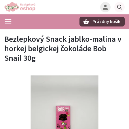
Prázdny košík
Hľadať
Bezlepkový Snack jablko-malina v
horkej belgickej čokoláde Bob
Snail 30g