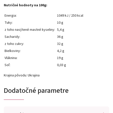
Nutričné ​​hodnoty na 100g:
Energia:
1049 kJ / 250 kcal
Tuky:
10 g
z toho nasýtené mastné kyseliny:
5,4 g
Sacharidy:
36 g
z toho cukry:
32 g
Bielkoviny:
4,2 g
Vláknina:
19 g
Soľ:
0,03 g
Krajina pôvodu: Ukrajina
Dodatočné parametre