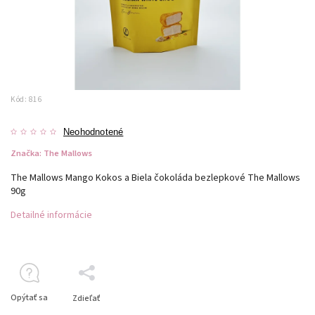
Kód:
816
Neohodnotené
Značka:
The Mallows
The Mallows Mango Kokos a Biela čokoláda bezlepkové The Mallows
90g
Detailné informácie
Opýtať sa
Zdieľať