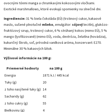
ovocnými tónmi manga a chrumkavými kokosovými vločkami.
Exotické marshmallows, ktoré evokujú spomienky na slnečné dni.
Ingrediencie:
31 % biela čokoláda (EÚ) (trstinový cukor, kakaové
maslo, sušené plnotučné
mlieko
, emulgátor:
sójový
lecitín), glukózo-
fruktózový sirup, trstinový cukor, 6 % strúhaný kokos (mimo EÚ), 5 %
mango (lyofilizované) (mimo EÚ), voda, dextróza, želatína (hovädzia),
kukuričný škrob, soľ, prírodná vanilková aróma, konzervant: E270.
Minimálne 30 % kakaových látok.
Výživové informácie na 100 g:
Priemerné hodnoty
na 100 g
Energia
1871 kJ / 445 kcal
Tuky (g)
20
z toho nasýtené tuky (g)
14
Sacharidy (g)
62
z toho cukry (g)
55
Bielkoviny (g)
4