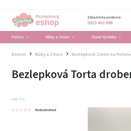
Zákaznícka podpora:
0915 403 698
Pečivo
Múky a Zmesi
Slané Výrobky
Domov
Múky a Zmesi
Bezlepkové Zmesi na Pečeni
/
/
Bezlepková Torta drobe
Kód:
150
Neohodnotené