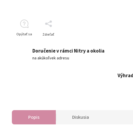
Opýtať sa
Zdieľať
Doručenie v rámci Nitry a okolia
na akúkoľvek adresu
Výhrad
Popis
Diskusia