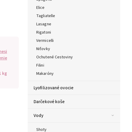
Elice
Tagliatelle
Lasagne
Rigatoni
Vermicelli
Niťovky
mesi
Ochutené Cestoviny
enie
Filini
1 kg
Makaróny
Lyofilizované ovocie
Darčekové koše
Vody
Shoty