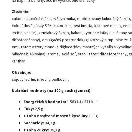
Na náplň: 3 banány, 500 ml vychladené šľahačky
Zloženie:
cukor, kukuričná múka, ryžová múka, modifikovaný kukuričný škrob,
čokoládové kúsky 5 % (cukor, kakaová hmota, kakaové maslo, emul
lecitin, vanilín), zemiakový škrob, kakao, kypriace látky (uhličitany s
difosforečnany), emulgačný prostriedok (glukózový sirup, plne ztu
emulgátor: estery mono- a diglyceridov mastných kyselín s kyselin
mliečna bielkovina), aroma, jedlá soľ, stabilizátor: difosforečnany, 
xanthan
Obsahuje:
sójový lecitin, mliečnu bielkovinu
Nutričné hodnoty (na 100 g suchej zmesi):
Energetická hodnota:
1 563 kJ / 371 kcal
Tuky:
2,5 g
z toho nasýtené mastné kyseliny:
0,3 g
Sacharidy:
84,2 g
z toho cukry:
36,3 g