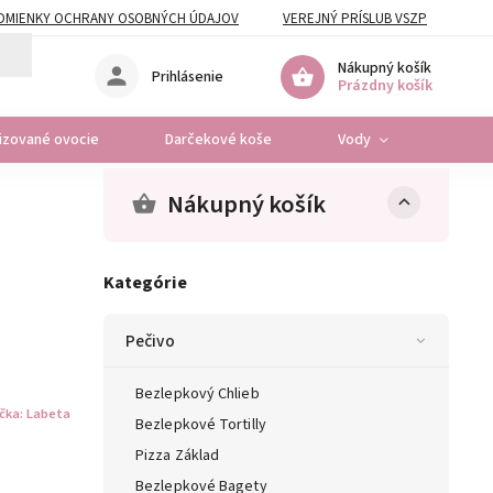
DMIENKY OCHRANY OSOBNÝCH ÚDAJOV
VEREJNÝ PRÍSLUB VSZP
Nákupný košík
Prihlásenie
Prázdny košík
lizované ovocie
Darčekové koše
Vody
Osta
Nákupný košík
Kategórie
Pečivo
Bezlepkový Chlieb
čka:
Labeta
Bezlepkové Tortilly
Pizza Základ
Bezlepkové Bagety