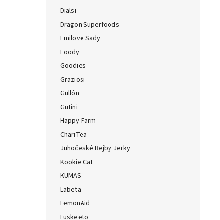
Dialsi
Dragon Superfoods
Emilove Sady
Foody
Goodies
Graziosi
Gullón
Gutini
Happy Farm
ChariTea
Juhočeské Bejby Jerky
Kookie Cat
KUMASI
Labeta
LemonAid
Luskeeto