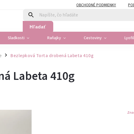
OBCHODNÉ PODMIENKY
PO
Hľadať
Sladkosti
Raňajky
Cestoviny
Lyofi
e
Bezlepková Torta drobená Labeta 410g
/
ná Labeta 410g
Zna