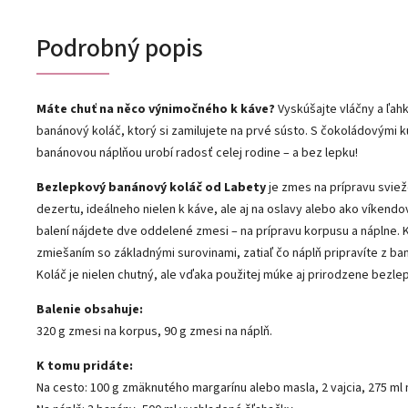
Podrobný popis
Máte chuť na něco výnimočného k káve?
Vyskúšajte vláčny a ľa
banánový koláč, ktorý si zamilujete na prvé sústo. S čokoládovými 
banánovou náplňou urobí radosť celej rodine – a bez lepku!
Bezlepkový banánový koláč od Labety
je zmes na prípravu svi
dezertu, ideálneho nielen k káve, ale aj na oslavy alebo ako víkendo
balení nájdete dve oddelené zmesi – na prípravu korpusu a náplne. 
zmiešaním so základnými surovinami, zatiaľ čo náplň pripravíte z ba
Koláč je nielen chutný, ale vďaka použitej múke aj prirodzene bezle
Balenie obsahuje:
320 g zmesi na korpus, 90 g zmesi na náplň.
K tomu pridáte:
Na cesto: 100 g zmäknutého margarínu alebo masla, 2 vajcia, 275 ml 