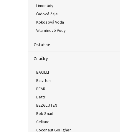
Limonády
Ľadové čaje
Kokosová Voda
Vitamínové Vody
Ostatné
Značky
BACILLI
Balviten
BEAR
Bettr
BEZGLUTEN
Bob Snail
Celiane
Coconaut GoHigher