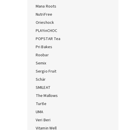
Mana Roots
NutriFree
Orieshock
PLAYinCHOC
POPSTAR Tea
Pri Bakes
Roobar
Semix
Sergio Fruit
Schär
SMILEAT
The Mallows
Turtle
UMA
Veri Beri
Vitamin Well