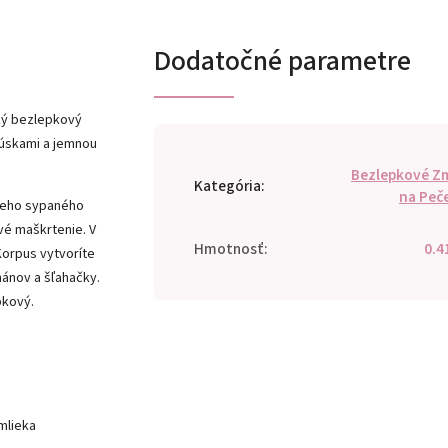
Dodatočné parametre
hký bezlepkový
kúskami a jemnou
Bezlepkové Z
Kategória
:
na Peč
ežeho sypaného
vé maškrtenie. V
Hmotnosť
:
0.4
Korpus vytvoríte
nánov a šľahačky.
pkový.
mlieka