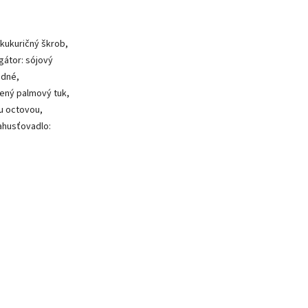
 kukuričný škrob,
gátor: sójový
odné,
žený palmový tuk,
ou octovou,
zahusťovadlo: