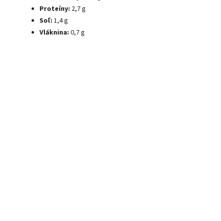
Proteíny:
2,7 g
Soľ:
1,4 g
Vláknina:
0,7 g