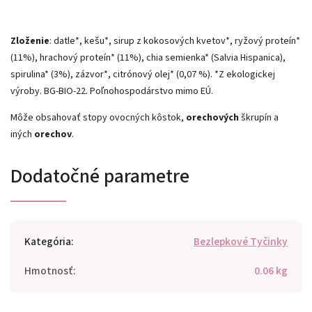
Zloženie
: datle*, kešu*, sirup z kokosových kvetov*, ryžový proteín*
(11%), hrachový proteín* (11%), chia semienka* (Salvia Hispanica),
spirulina* (3%), zázvor*, citrónový olej* (0,07 %). *Z ekologickej
výroby. BG-BIO-22. Poľnohospodárstvo mimo EÚ.
Môže obsahovať stopy ovocných kôstok,
orechových
škrupín a
iných
orechov
.
Dodatočné parametre
Kategória
:
Bezlepkové Tyčinky
Hmotnosť
:
0.06 kg