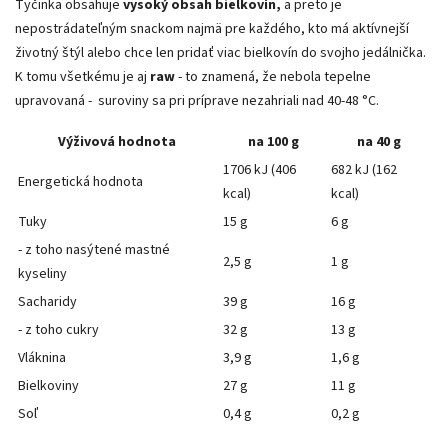
Tyčinka obsahuje
vysoký obsah bielkovín,
a preto je
nepostrádateľným snackom najmä pre každého, kto má aktívnejší
životný štýl alebo chce len pridať viac bielkovín do svojho jedálnička.
K tomu všetkému je aj
raw
- to znamená, že nebola tepelne
upravovaná - suroviny sa pri príprave nezahriali nad 40-48 °C.
Výživová hodnota
na 100 g
na 40 g
1706 kJ (406
682 kJ (162
Energetická hodnota
kcal)
kcal)
Tuky
15 g
6 g
- z toho nasýtené mastné
2,5 g
1 g
kyseliny
Sacharidy
39 g
16 g
- z toho cukry
32 g
13 g
Vláknina
3,9 g
1,6 g
Bielkoviny
27 g
11 g
Soľ
0,4 g
0,2 g