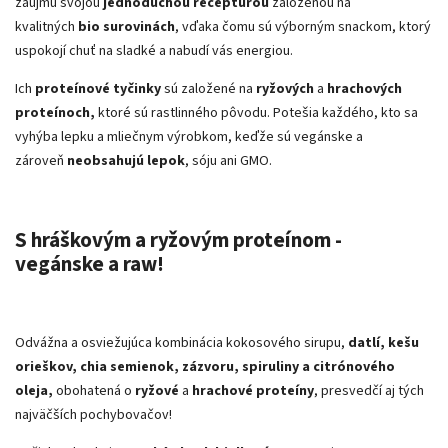
zaujmú svojou
jednoduchou receptúrou
založenou na
kvalitných
bio surovinách
, vďaka čomu sú výborným snackom, ktorý
uspokojí chuť na sladké a nabudí vás energiou.
Ich
proteínové tyčinky
sú založené na
ryžových
a
hrachových
proteínoch,
ktoré sú rastlinného pôvodu. Potešia každého, kto sa
vyhýba lepku a mliečnym výrobkom, keďže sú vegánske a
zároveň
neobsahujú lepok
, sóju ani GMO.
S hráškovým a ryžovým proteínom -
vegánske a raw!
Odvážna a osviežujúca kombinácia kokosového sirupu,
datlí, kešu
orieškov, chia semienok, zázvoru, spiruliny a citrónového
oleja,
obohatená o
ryžové
a
hrachové proteíny
, presvedčí aj tých
najväčších pochybovačov!