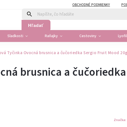
OBCHODNÉ PODMIENKY
PO
Hľadať
Sladkosti
Raňajky
Cestoviny
Lyofi
vá Tyčinka Ovocná brusnica a čučoriedka Sergio Fruit Mood 20
cná brusnica a čučoriedka
Značka: