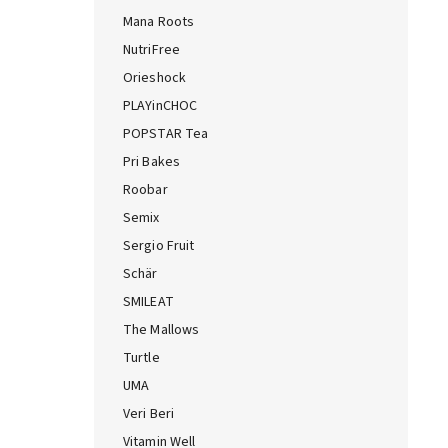
Mana Roots
NutriFree
Orieshock
PLAYinCHOC
POPSTAR Tea
Pri Bakes
Roobar
Semix
Sergio Fruit
Schär
SMILEAT
The Mallows
Turtle
UMA
Veri Beri
Vitamin Well