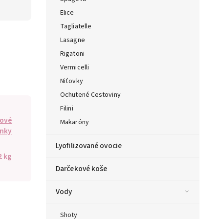
Elice
Tagliatelle
Lasagne
Rigatoni
Vermicelli
Niťovky
Ochutené Cestoviny
Filini
kové
Makaróny
inky
Lyofilizované ovocie
2 kg
Darčekové koše
Vody
Shoty