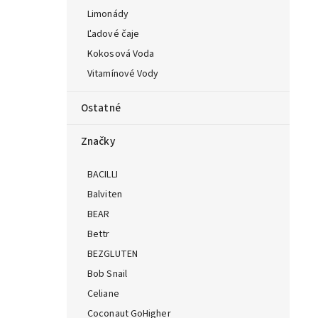
Limonády
Ľadové čaje
Kokosová Voda
Vitamínové Vody
Ostatné
Značky
BACILLI
Balviten
BEAR
Bettr
BEZGLUTEN
Bob Snail
Celiane
Coconaut GoHigher