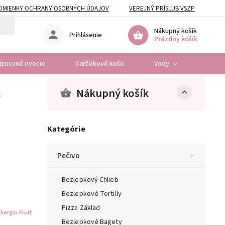
DMIENKY OCHRANY OSOBNÝCH ÚDAJOV
VEREJNÝ PRÍSLUB VSZP
Nákupný košík
Prihlásenie
Prázdny košík
lizované ovocie
Darčekové koše
Vody
Osta
Nákupný košík
g
Kategórie
Pečivo
Bezlepkový Chlieb
Bezlepkové Tortilly
Pizza Základ
Sergio Fruit
Bezlepkové Bagety