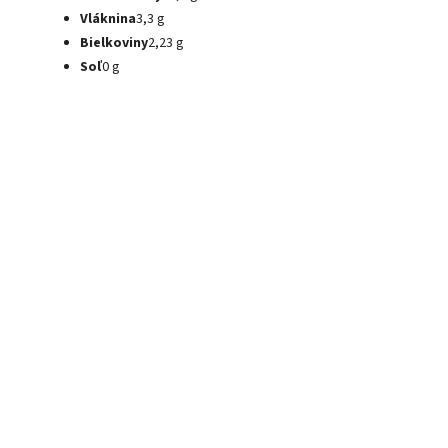
Vláknina
3,3 g
Bielkoviny
2,23 g
Soľ
0 g