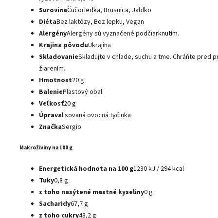
Surovina
Čučoriedka, Brusnica, Jablko
Diéta
Bez laktózy, Bez lepku, Vegan
Alergény
Alergény sú vyznačené podčiarknutím.
Krajina pôvodu
Ukrajina
Skladovanie
Skladujte v chlade, suchu a tme. Chráňte pred
žiarením.
Hmotnost
20 g
Balenie
Plastový obal
Veľkosť
20 g
Úprava
lisovaná ovocná tyčinka
Značka
Sergio
Makroživiny na 100 g
Energetická hodnota na 100 g
1230 kJ / 294 kcal
Tuky
0,8 g
z toho nasýtené mastné kyseliny
0 g
Sacharidy
67,7 g
z toho cukry
48,2 g