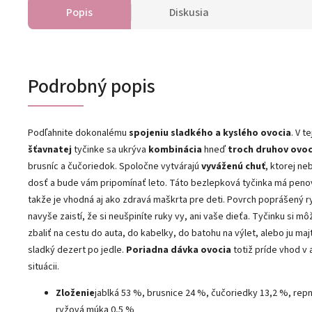
Popis
Diskusia
Podrobný popis
Podľahnite dokonalému
spojeniu sladkého a kyslého ovocia
. V t
šťavnatej
tyčinke sa ukrýva
kombinácia
hneď
troch druhov ovoc
brusníc a čučoriedok. Spoločne vytvárajú
vyváženú chuť
, ktorej n
dosť a bude vám pripomínať leto. Táto bezlepková tyčinka má penov
takže je vhodná aj ako zdravá maškrta pre deti. Povrch poprášený
navyše zaistí, že si neušpiníte ruky vy, ani vaše dieťa. Tyčinku si m
zbaliť na cestu do auta, do kabelky, do batohu na výlet, alebo ju ma
sladký dezert po jedle.
Poriadna dávka ovocia
totiž príde vhod v
situácii.
Zloženie
jablká 53 %, brusnice 24 %, čučoriedky 13,2 %, rep
ryžová múka 0,5 %