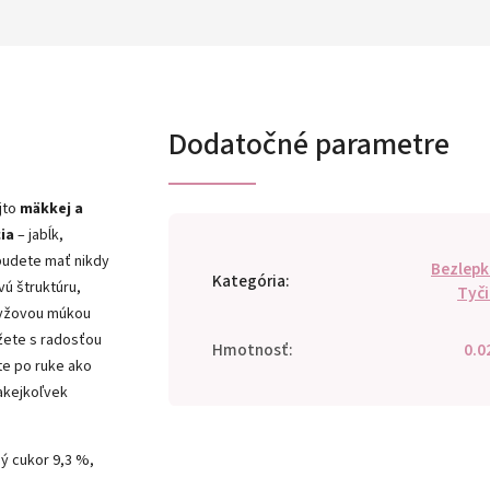
Dodatočné parametre
ejto
mäkkej a
ia
– jabĺk,
ebudete mať nikdy
Bezlep
Kategória
:
ú štruktúru,
Tyč
 ryžovou múkou
ôžete s radosťou
Hmotnosť
:
0.0
jte po ruke ako
 akejkoľvek
ný cukor 9,3 %,