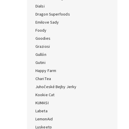
Dialsi
Dragon Superfoods
Emilove Sady
Foody
Goodies
Graziosi
Gullón
Gutini
Happy Farm
ChariTea
Juhočeské Bejby Jerky
Kookie Cat
KUMASI
Labeta
LemonAid
Luskeeto