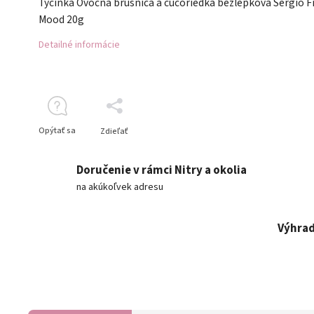
Tyčinka Ovocná brusnica a čučoriedka bezlepková Sergio F
Mood 20g
Detailné informácie
Opýtať sa
Zdieľať
Doručenie v rámci Nitry a okolia
na akúkoľvek adresu
Výhrad