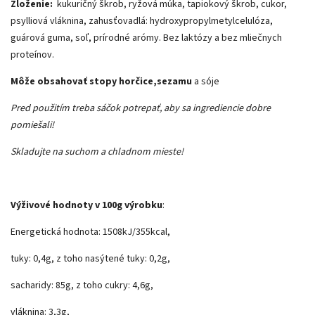
Zloženie:
kukuričný škrob, ryžová múka, tapiokový škrob, cukor,
psylliová vláknina, zahusťovadlá: hydroxypropylmetylcelulóza,
guárová guma, soľ, prírodné arómy. Bez laktózy a bez mliečnych
proteínov.
Môže obsahovať stopy horčice,sezamu
a sóje
Pred použitím treba sáčok potrepať, aby sa ingrediencie dobre
pomiešali!
Skladujte na suchom a chladnom mieste!
Výživové hodnoty v 100g výrobku
:
Energetická hodnota: 1508kJ/355kcal,
tuky: 0,4g, z toho nasýtené tuky: 0,2g,
sacharidy: 85g, z toho cukry: 4,6g,
vláknina: 3,3g,