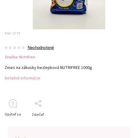
Kód:
1074
Neohodnotené
Značka:
NutriFree
Zmes na zákusky bezlepková NUTRIFREE 1000g
Detailné informácie
Opýtať sa
Zdieľať