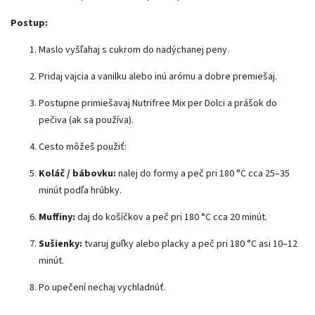
Postup:
Maslo vyšľahaj s cukrom do nadýchanej peny.
Pridaj vajcia a vanilku alebo inú arómu a dobre premiešaj.
Postupne primiešavaj Nutrifree Mix per Dolci a prášok do
pečiva (ak sa používa).
Cesto môžeš použiť:
Koláč / bábovku:
nalej do formy a peč pri 180 °C cca 25–35
minút podľa hrúbky.
Muffiny:
daj do košíčkov a peč pri 180 °C cca 20 minút.
Sušienky:
tvaruj guľky alebo placky a peč pri 180 °C asi 10–12
minút.
Po upečení nechaj vychladnúť.