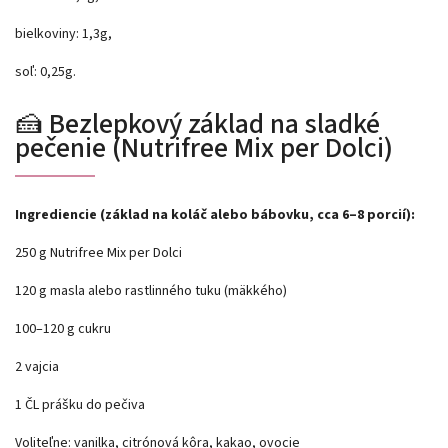
bielkoviny: 1,3g,
soľ: 0,25g.
🍰 Bezlepkový základ na sladké
pečenie (Nutrifree Mix per Dolci)
Ingrediencie (základ na koláč alebo bábovku, cca 6–8 porcií):
250 g Nutrifree Mix per Dolci
120 g masla alebo rastlinného tuku (mäkkého)
100–120 g cukru
2 vajcia
1 ČL prášku do pečiva
Voliteľne: vanilka, citrónová kôra, kakao, ovocie