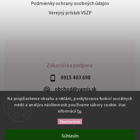
Podmienky ochrany osobných údajov
Verejný príslub VSZP
Zákaznícka podpora:
0915 403 698
obchod@yamis.sk
Na prispôsobenie obsahu a reklám, poskytovanie funkcií sociálnych
médií a analýzu návštevnosti používame súbory cookie. Viac
informácií
tu
.
Copyright 2026
Yamis
. Všetky práva vyhradené.
Nastavenie
Upraviť nastavenie cookies
Vytvořil
Shoptet
| Design
Shoptak.cz
Súhlasím