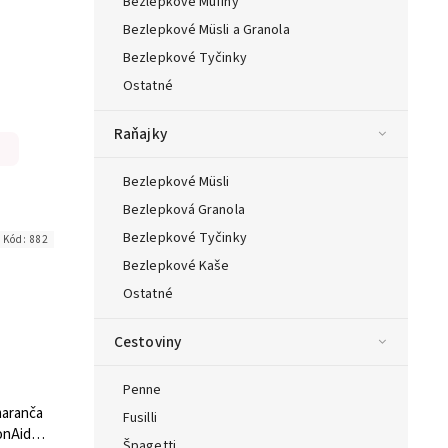
Bezlepkové Mufiny
Bezlepkové Müsli a Granola
Bezlepkové Tyčinky
Ostatné
Raňajky
Bezlepkové Müsli
Bezlepková Granola
Bezlepkové Tyčinky
Kód:
882
Bezlepkové Kaše
Ostatné
Cestoviny
Penne
maranča
Fusilli
onAid
Špagetti