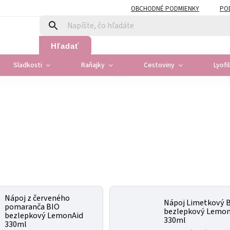
OBCHODNÉ PODMIENKY
PO
Hľadať
Sladkosti
Raňajky
Cestoviny
Lyofi
Nápoj z červeného
Nápoj Limetkový 
pomaranča BIO
bezlepkový Lemo
bezlepkový LemonAid
330ml
330ml