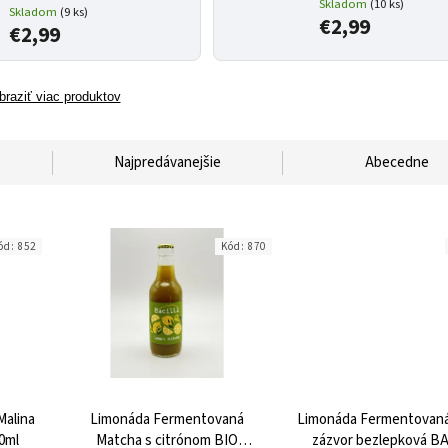
Skladom
(10 ks)
Skladom
(9 ks)
€2,99
€2,99
braziť viac produktov
Najpredávanejšie
Abecedne
ód:
852
Kód:
870
alina
Limonáda Fermentovaná
Limonáda Fermentovaná
0ml
Matcha s citrónom BIO
zázvor bezlepková BA