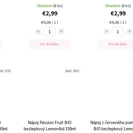
bezlepková BACILLI 330ml
330ml
Skladom
(8 ks)
Skladom
(8 ks)
€2,99
€2,99
€9,06 / 1 l
€9,06 / 1 l
Do košíka
Do košíka
ód:
876
Kód:
885
O
Nápoj Passion Fruit BIO
Nápoj z červeného po
30ml
bezlepkový LemonAid 330ml
BIO bezlepkový Lem