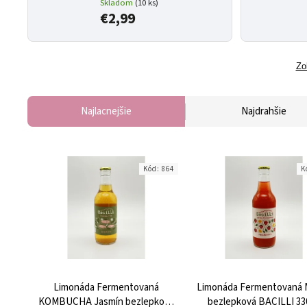
Skladom
(10 ks)
€2,99
Zo
Najlacnejšie
Najdrahšie
Kód:
864
K
Limonáda Fermentovaná
Limonáda Fermentovaná M
KOMBUCHA Jasmín bezlepková
bezlepková BACILLI 33