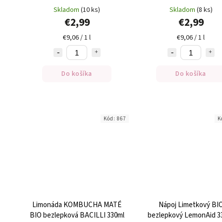
330ml
Skladom
(10 ks)
Skladom
(8 ks)
€2,99
€2,99
€9,06 / 1 l
€9,06 / 1 l
Do košíka
Do košíka
Kód:
867
K
Limonáda KOMBUCHA MATÉ
Nápoj Limetkový BI
BIO bezlepková BACILLI 330ml
bezlepkový LemonAid 3