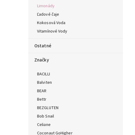
Limonády
Ľadové čaje
Kokosová Voda
Vitamínové Vody
Ostatné
Značky
BACILLI
Balviten
BEAR
Bettr
BEZGLUTEN
Bob Snail
Celiane
Coconaut GoHigher