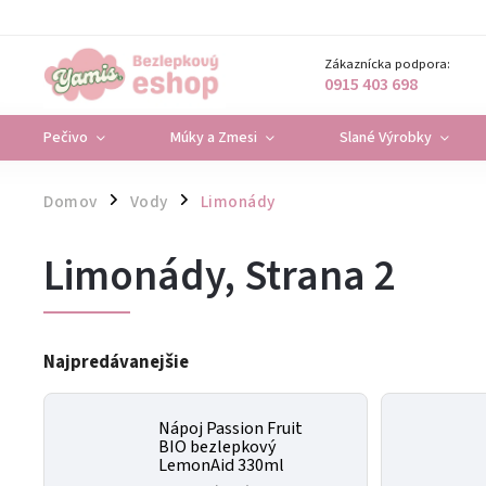
Zákaznícka podpora:
0915 403 698
Pečivo
Múky a Zmesi
Slané Výrobky
Domov
Vody
Limonády
/
/
Limonády
, Strana 2
Najpredávanejšie
Nápoj Passion Fruit
BIO bezlepkový
LemonAid 330ml