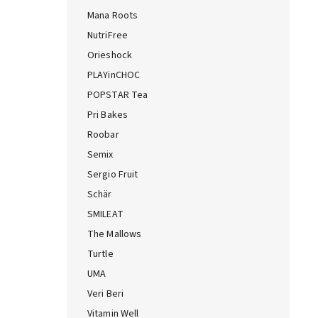
Mana Roots
NutriFree
Orieshock
PLAYinCHOC
POPSTAR Tea
Pri Bakes
Roobar
Semix
Sergio Fruit
Schär
SMILEAT
The Mallows
Turtle
UMA
Veri Beri
Vitamin Well