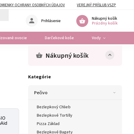
DMIENKY OCHRANY OSOBNÝCH ÚDAJOV
VEREJNÝ PRÍSLUB VSZP
Nákupný košík
Prihlásenie
Prázdny košík
lizované ovocie
Darčekové koše
Vody
Osta
Nákupný košík
Kategórie
Pečivo
Bezlepkový Chlieb
Bezlepkové Tortilly
BIO
nAid
Pizza Základ
Bezlepkové Bagety