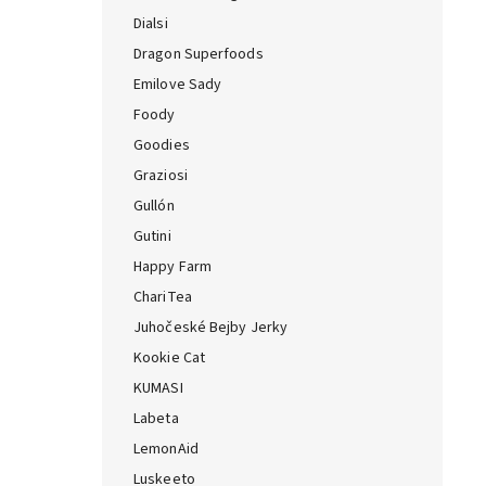
Dialsi
Dragon Superfoods
Emilove Sady
Foody
Goodies
Graziosi
Gullón
Gutini
Happy Farm
ChariTea
Juhočeské Bejby Jerky
Kookie Cat
KUMASI
Labeta
LemonAid
Luskeeto