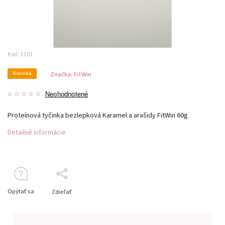
Kód:
1201
Novinka
Značka:
FitWin
Neohodnotené
Proteínová tyčinka bezlepková Karamel a arašidy FitWin 60g
Detailné informácie
Opýtať sa
Zdieľať