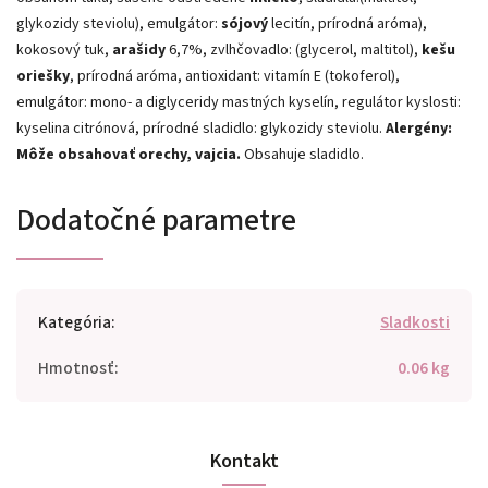
glykozidy steviolu), emulgátor:
sójový
lecitín, prírodná aróma),
kokosový tuk,
arašidy
6,7%, zvlhčovadlo: (glycerol, maltitol),
kešu
oriešky
, prírodná aróma, antioxidant: vitamín E (tokoferol),
emulgátor: mono- a diglyceridy mastných kyselín, regulátor kyslosti:
kyselina citrónová, prírodné sladidlo: glykozidy steviolu.
Alergény:
Môže obsahovať orechy, vajcia.
Obsahuje sladidlo.
Dodatočné parametre
Kategória
:
Sladkosti
Hmotnosť
:
0.06 kg
Kontakt