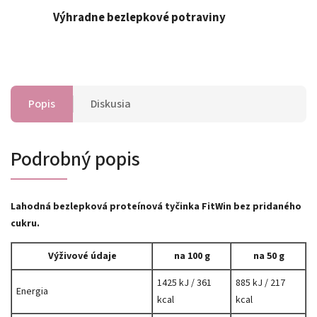
Výhradne bezlepkové potraviny
Popis
Diskusia
Podrobný popis
Lahodná bezlepková proteínová tyčinka​ FitWin bez pridaného
cukru.
Výživové údaje
na 100 g
na 50 g
1425 kJ / 361
885 kJ / 217
Energia
kcal
kcal