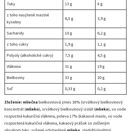
Tuky
13 g
8 g
z toho nasýtené mastné
6,5 g
3,9 g
kyseliny
Sacharidy
10 g
6,2 g
z toho cukry
1,9 g
1,1 g
Polyoly (alkoholické cukry)
7,5 g
4,5 g
Vláknina
31 g
19 g
Bielkoviny
33 g
20 g
Soľ
0,33 g
0,2 g
Zloženie:
mliečna
bielkovinová zmes 38% (srvátkový bielkovinový
koncentrát (
mlieko
), srvátkový bielkovinový izolát (
mlieko
), vo vode
rozpustná kukuričná vláknina, poleva 17% (kakaové maslo, vo vode
rozpustená kukuričná vláknina, kakaový prášok so zníženým
obsahom tuku, sušené odstredené
mlieko
, sladidlá:(maltitol,