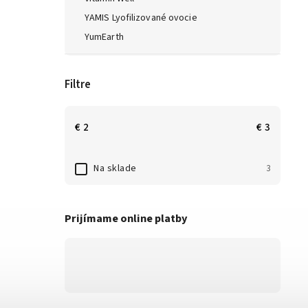
YAMIS Lyofilizované ovocie
YumEarth
Filtre
€
2
€
3
Na sklade
3
Prijímame online platby