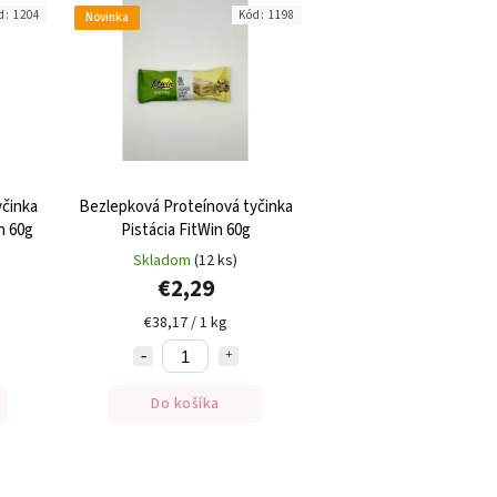
d:
1204
Kód:
1198
Novinka
yčinka
Bezlepková Proteínová tyčinka
n 60g
Pistácia FitWin 60g
Skladom
(12 ks)
€2,29
€38,17 / 1 kg
Do košíka