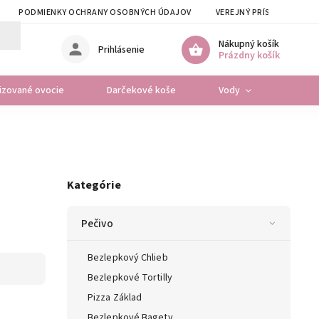
PODMIENKY OCHRANY OSOBNÝCH ÚDAJOV
VEREJNÝ PRÍSLUB VSZP
Nákupný košík
Prihlásenie
Prázdny košík
lizované ovocie
Darčekové koše
Vody
Osta
Kategórie
Pečivo
Bezlepkový Chlieb
Bezlepkové Tortilly
Pizza Základ
Bezlepkové Bagety