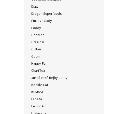
Dialsi
Dragon Superfoods
Emilove Sady
Foody
Goodies
Graziosi
Gullón
Gutini
Happy Farm
ChariTea
Juhočeské Bejby Jerky
Kookie Cat
KUMASI
Labeta
LemonAid
Luskeeto