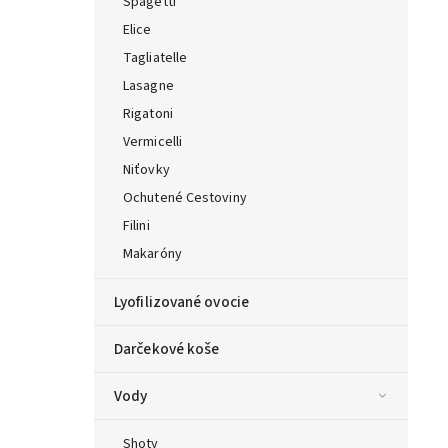
Špagetti
Elice
Tagliatelle
Lasagne
Rigatoni
Vermicelli
Niťovky
Ochutené Cestoviny
Filini
Makaróny
Lyofilizované ovocie
Darčekové koše
Vody
Shoty