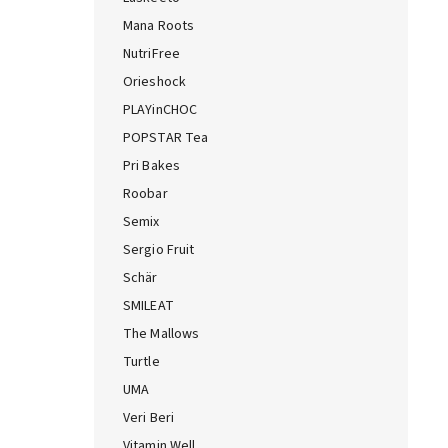
Mana Roots
NutriFree
Orieshock
PLAYinCHOC
POPSTAR Tea
Pri Bakes
Roobar
Semix
Sergio Fruit
Schär
SMILEAT
The Mallows
Turtle
UMA
Veri Beri
Vitamin Well