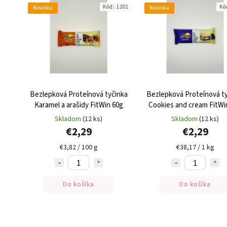
Kód:
1201
Kó
Novinka
Novinka
Bezlepková Proteínová tyčinka
Bezlepková Proteínová t
Karamel a arašidy FitWin 60g
Cookies and cream FitWi
Skladom
(12 ks)
Skladom
(12 ks)
€2,29
€2,29
€3,82 / 100 g
€38,17 / 1 kg
Do košíka
Do košíka