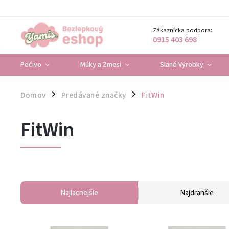
Zákaznícka podpora:
0915 403 698
Pečivo
Múky a Zmesi
Slané Výrobky
Domov
Predávané značky
FitWin
/
/
FitWin
Najlacnejšie
Najdrahšie