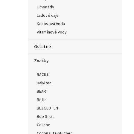
Limonády
Ľadové čaje
Kokosová Voda
Vitamínové Vody
Ostatné
Značky
BACILLI
Balviten
BEAR
Bettr
BEZGLUTEN
Bob Snail
Celiane
Coconaut GoHigher