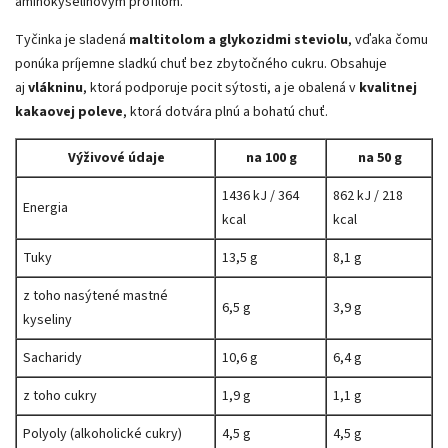
aminokyselinovým profilom.
Tyčinka je sladená
maltitolom a glykozidmi steviolu
, vďaka čomu
ponúka príjemne sladkú chuť bez zbytočného cukru. Obsahuje
aj
vlákninu
, ktorá podporuje pocit sýtosti, a je obalená v
kvalitnej
kakaovej poleve
, ktorá dotvára plnú a bohatú chuť.
Výživové údaje
na 100 g
na 50 g
1436 kJ / 364
862 kJ / 218
Energia
kcal
kcal
Tuky
13,5 g
8,1 g
z toho nasýtené mastné
6,5 g
3,9 g
kyseliny
Sacharidy
10,6 g
6,4 g
z toho cukry
1,9 g
1,1 g
Polyoly (alkoholické cukry)
4,5 g
4,5 g