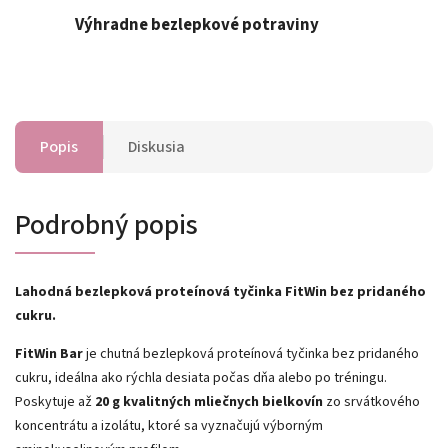
Výhradne bezlepkové potraviny
Popis
Diskusia
Podrobný popis
Lahodná bezlepková proteínová tyčinka​ FitWin bez pridaného
cukru.
FitWin Bar
je chutná bezlepková proteínová tyčinka bez pridaného
cukru, ideálna ako rýchla desiata počas dňa alebo po tréningu.
Poskytuje až
20 g kvalitných mliečnych bielkovín
zo srvátkového
koncentrátu a izolátu, ktoré sa vyznačujú výborným