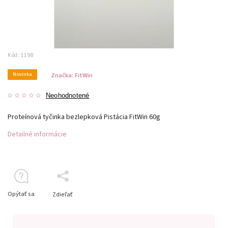
Kód:
1198
Novinka
Značka:
FitWin
Neohodnotené
Proteínová tyčinka bezlepková Pistácia FitWin 60g
Detailné informácie
Opýtať sa
Zdieľať