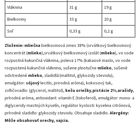
Vláknina
31 g
19 g
Bielkoviny
33 g
20 g
Soľ
0,33 g
0,2 g
Zloženie: mliečna
bielkovinová zmes 38% (srvátkový bielkovinový
koncentrát (
mlieko
),srvátkový bielkovinový izolát (
mlieko
), vo vode
rozpustná kukuričná vláknina, poleva 17% (kakaové maslo, vo vode
rozpustená kukuričná vláknina, sušene plnotučne
mlieko
, sušené
odstredené
mlieko
, sladidlá:(maltitol, glykozidy steviolu),
emulgátor:
sójový
lecitín, prirodná aróma), kokosový tuk,
zvlhčovadlo: (glycerol, maltitol),
kešu oriešky
,
pistácie 2%
,
arašidy
,
prírodná aróma, antioxidant: vitamín E (tokoferol), emulgátor: mono- a
diglyceridy mastných kyselín, regulátor kyslosti: kyselina citrónová,
prírodné sladidlo: glykozidy steviolu. Obsahuje sladidlo.
Alergény:
Môže obsahovať orechy, vajcia.