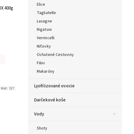
Elice
IX 400g
Tagliatelle
Lasagne
Rigatoni
Vermicelli
Niťovky
Ochutené Cestoviny
Filini
Makaróny
Lyofilizované ovocie
Kód:
327
Darčekové koše
Vody
Shoty