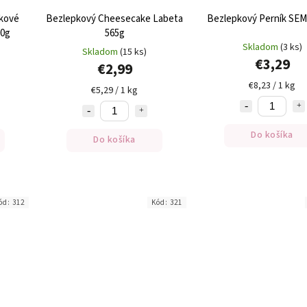
kové
Bezlepkový Cheesecake Labeta
Bezlepkový Perník SEM
0g
565g
Skladom
(3 ks)
Skladom
(15 ks)
€3,29
€2,99
€8,23 / 1 kg
€5,29 / 1 kg
Do košíka
Do košíka
ód:
312
Kód:
321