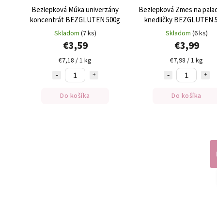
Bezlepková Múka univerzány
Bezlepková Zmes na palac
koncentrát BEZGLUTEN 500g
knedličky BEZGLUTEN 
Skladom
(7 ks)
Skladom
(6 ks)
€3,59
€3,99
€7,18 / 1 kg
€7,98 / 1 kg
Do košíka
Do košíka