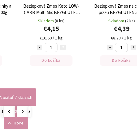
inky a
Bezlepková Zmes Keto LOW-
Bezlepková Zmes na ch
500g
CARB Multi Mix BEZGLUTEN
pizzu BEZGLUTEN 
250g
Skladom
(8 ks)
Skladom
(2 ks)
€4,15
€4,39
€16,60 / 1 kg
€8,78 / 1 kg
Do košíka
Do košíka
Načítať 7 ďalších
1
2
3
Hore