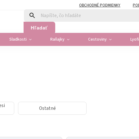
OBCHODNÉ PODMIENKY
PO
Hľadať
Sladkosti
Raňajky
Cestoviny
Lyof
esi
Ostatné