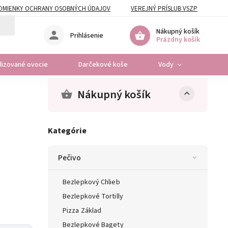
DMIENKY OCHRANY OSOBNÝCH ÚDAJOV
VEREJNÝ PRÍSLUB VSZP
Nákupný košík
Prihlásenie
Prázdny košík
ilizované ovocie
Darčekové koše
Vody
Osta
Nákupný košík
Kategórie
Pečivo
Bezlepkový Chlieb
Bezlepkové Tortilly
Pizza Základ
Bezlepkové Bagety