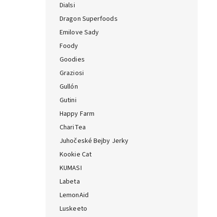
Dialsi
Dragon Superfoods
Emilove Sady
Foody
Goodies
Graziosi
Gullón
Gutini
Happy Farm
ChariTea
Juhočeské Bejby Jerky
Kookie Cat
KUMASI
Labeta
LemonAid
Luskeeto