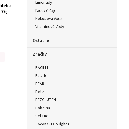
Limonády
lieb a
Ľadové čaje
500g
Kokosová Voda
Vitamínové Vody
Ostatné
Značky
BACILLI
Balviten
BEAR
Bettr
BEZGLUTEN
Bob Snail
Celiane
Coconaut GoHigher