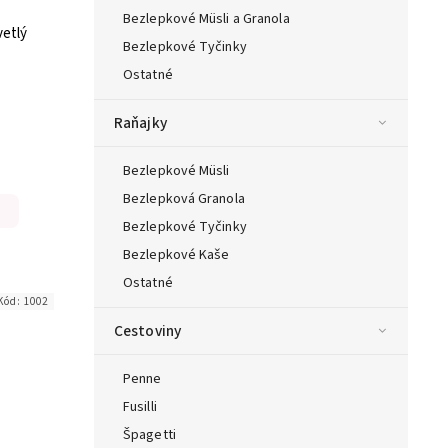
Bezlepkové Müsli a Granola
vetlý
Bezlepkové Tyčinky
Ostatné
Raňajky
Bezlepkové Müsli
Bezlepková Granola
Bezlepkové Tyčinky
Bezlepkové Kaše
Ostatné
Kód:
1002
Cestoviny
Penne
Fusilli
Špagetti