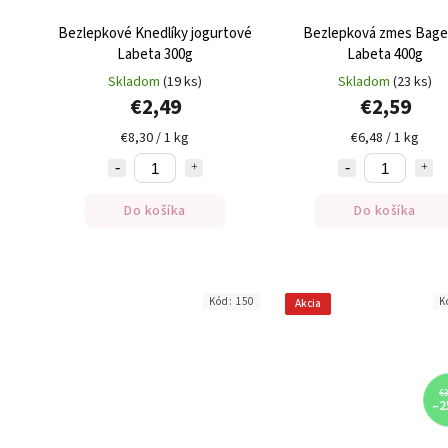
Bezlepkové Knedlíky jogurtové
Bezlepková zmes Bage
Labeta 300g
Labeta 400g
Skladom
(19 ks)
Skladom
(23 ks)
€2,49
€2,59
€8,30 / 1 kg
€6,48 / 1 kg
Do košíka
Do košíka
Kód:
150
K
Akcia
€3
–2