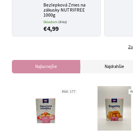
Bezlepková Zmes na
zákusky NUTRIFREE
1000g
Skladom
(4 ks)
€4,99
Zo
Najlacnejšie
Najdrahšie
Kód:
177
K