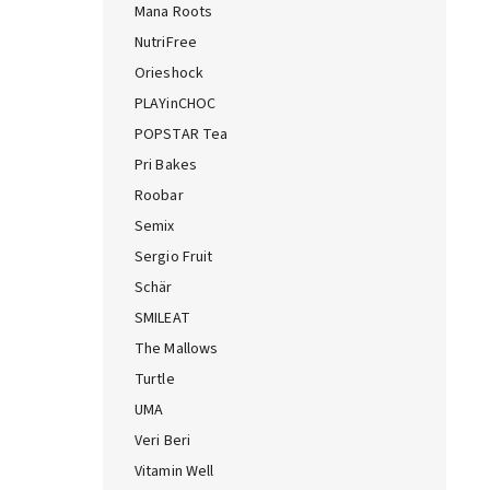
Mana Roots
NutriFree
Orieshock
PLAYinCHOC
POPSTAR Tea
Pri Bakes
Roobar
Semix
Sergio Fruit
Schär
SMILEAT
The Mallows
Turtle
UMA
Veri Beri
Vitamin Well