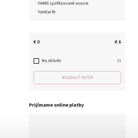
YAMIS Lyofilizované ovocie
YumEarth
€
0
€
6
Na sklade
31
ROZBALIŤ FILTER
Prijímame online platby